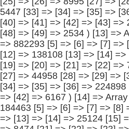
[36] => [37] => [38] => 6384 [39] => [40] => [41] => [42] => [43] => 22500 [44] => [45] => [46] => [47] => [48] => [49] => 2534 ) [13] => Array ( [0] => [1] => [2] => [3] => [4] => 882293 [5] => [6] => [7] => [8]