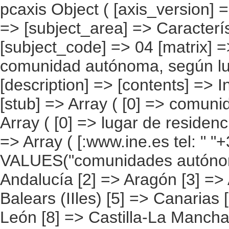
pcaxis Object ( [axis_version] => [creation_date] => 20080709 [note] => [subject_area] => Características de los inmigrantes [subject_code] => 04 [matrix] => 04016 [title] => Inmigrantes por comunidad autónoma, según lugar de residencia del padre [description] => [contents] => Inmigrantes [units] => inmigrantes [stub] => Array ( [0] => comunidades autónomas ) [heading] => Array ( [0] => lugar de residencia del padre ) [prestext] => [values] => Array ( [:www.ine.es tel: " "+34 91 5839100 "; VALUES("comunidades autónomas] => Array ( [0] => Total [1] => Andalucía [2] => Aragón [3] => Asturias (Principado de) [4] => Balears (IIles) [5] => Canarias [6] => Cantabria [7] => Castilla y León [8] => Castilla-La Mancha [9] => Catalunya [10] => Comunitat Valenciana [11] => Extremadura [12] => Galicia [13] => Madrid (Comunidad de) [14] => Murcia(Región de) [15] => Navarra(Comunidad Foral de) [16] => País Vasco [17] => Rioja (La) [18] => Ceuta [19] => Melilla ) [lugar de residencia del padre] => Array ( [0] => Total [1] => Mismo domicilio [2] => Mismo municipio [3] => Misma región [4] => Mismo país [5] => En España [6] => Otro país [7] => No tenía padre [8] => No sabe ) ) [codes] => Array ( [comunidades autónomas] => "CA00","CA01","CA02","CA03","CA04","CA05", "CA06","CA07","CA08","CA09","CA10","CA11","CA12","CA13","CA14","CA15", "CA16","CA17","CA18","CA19" ) [map] => Array ( [comunidades autónomas] => "spain_regions_img_ind" ) [decimals] => 0 [showdecimals] => 0 [source] => Instituto Nacional de Estadística [contact] => INE Difusión. Internet: www.ine.es/infoine [copyright] => YES [infofile] => [data] => Array ( [0] => Array ( [0] => [1] => [2] => [3] => 4526522 [4] => [5] => [6] => 1751816 [7] => [8] => [9] => [10] => 659988 [11] => [12] => [1