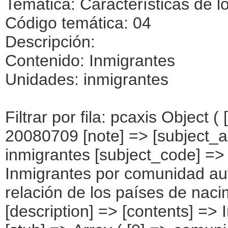
Temática: Características de l
Código temática: 04
Descripción:
Contenido: Inmigrantes
Unidades: inmigrantes
Filtrar por fila: pcaxis Object ( [axis_version] => [creation_date] => 20080709 [note] => [subject_area] => Características de los inmigrantes [subject_code] => 04 [matrix] => 04004 [title] => Inmigrantes por comunidad autónoma, según estado civil y relación de los países de nacimiento entre los cónyuges [description] => [contents] => Inmigrantes [units] => inmigrantes [stub] => Array ( [0] => comunidades autónomas ) [heading] => Array ( [0] => estado civil y relación entre los países de nacimiento de los cónyuges ) [prestext] => [values] => Array ( [:www.ine.es tel: " "+34 91 5839100 "; VALUES("comunidades autónomas] => Array ( [0] => Total [1] => Andalucía [2] => Aragón [3] => Asturias (Principado de) [4] => Balears (IIles) [5] => Canarias [6] => Cantabria [7] => Castilla y León [8] => Castilla-La Mancha [9] => Catalunya [10] => Comunitat Valenciana [11] => Extremadura [12] => Galicia [13] => Madrid (Comunidad de) [14] => Murcia(Región de) [15] => Navarra(Comunidad Foral de) [16] => País Vasco [17] => Rioja (La) [18] => Ceuta [19] => Melilla ) [estado civil y relación entre los países de nacimiento de los cónyuges] => Array ( [0] => Total [1] => No casado/a [2] => Esposos con igual país de nacimiento (diferente de España) y que conviven. [3] => Esposos con igual país de nacimiento (diferente de España) y que no conviven. [4] => Esposos con distinto país de nacimiento (diferente de España) y que conviven. [5] => Esposos con distinto país de nacimiento (diferente de España) y que no conviven. [6] => El esposo/a del inmigrante es español y conviven. [7] => El esposo/a del inmigrante es español y no conviven. ) ) [codes] => Array ( [comunidades autónomas] => "CA00","CA01","CA02","CA03","CA04","CA05", "CA06","CA07","CA08","CA09","CA10","CA11","CA12","CA13","CA14","CA15", "CA16","CA17","CA18","CA19" ) [map] => Array ( [comunidades autónomas] => "spain_regions_img_ind" ) [decimals] => 0 [showdecimals] => 0