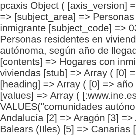
pcaxis Object ( [axis_version] => [creation_date] => 20080709 [note] => [subject_area] => Personas que viven en la vivienda con el inmigrante [subject_code] => 03 [matrix] => 03004 [title] => Personas residentes en viviendas con inmigrantes por comunidad autónoma, según año de llegada a España [description] => [contents] => Hogares con inmigrantes [units] => personas en las viviendas [stub] => Array ( [0] => comunidades autónomas ) [heading] => Array ( [0] => año de llegada a España ) [prestext] => [values] => Array ( [:www.ine.es tel: " "+34 91 5839100 "; VALUES("comunidades autónomas] => Array ( [0] => Total [1] => Andalucía [2] => Aragón [3] => Asturias (Principado de) [4] => Balears (IIles) [5] => Canarias [6] => Cantabria [7] => Castilla y León [8] => Castilla-La Mancha [9] => Catalunya [10] => Comunitat Valenciana [11] => Extremadura [12] => Galicia [13] => Madrid (Comunidad de) [14] => Murcia(Región de) [15] => Navarra(Comunidad Foral de) [16] => País Vasco [17] => Rioja (La) [18] => Ceuta [19] => Melilla ) [año de llegada a España] => Array ( [0] => Total [1] => Entre 2.002 y 2.007 [2] => Entre 1.997 y 2.001 [3] => Entre 1.992 y 1.996 [4] => Entre 1.987 y 1.991 [5] => 1.986 y anteriores [6] => Nacido en España [7] => Desconocido ) ) [codes] => Array ( [comunidades autónomas] => "CA00","CA01","CA02","CA03","CA04","CA05", "CA06","CA07","CA08","CA09","CA10","CA11","CA12","CA13","CA14","CA15", "CA16","CA17","CA18","CA19" ) [map] => Array ( [comunidades autónomas] => "spain_regions_img_ind" ) [decimals] => 0 [showdecimals] => 0 [source] => Instituto Nacional de Estadística [contact] => INE Difusión. Internet: www.ine.es/infoine [copyright] => YES [infofile] => [data] => Array ( [0] => Array ( [0] => [1] => [2] => [3] => 7335090 [4] => [5] => [6] => 2425322 [7] => 