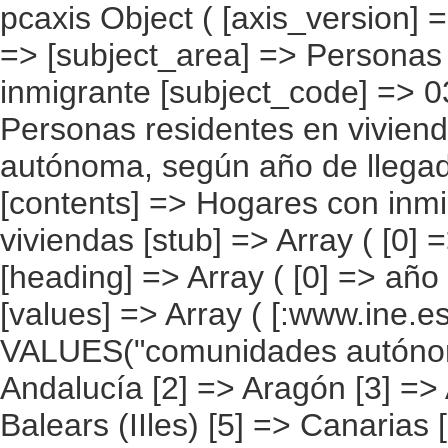
pcaxis Object ( [axis_version] => [creation_date] => 20080709 [note] => [subject_area] => Personas que viven en la vivienda con el inmigrante [subject_code] => 03 [matrix] => 03004 [title] => Personas residentes en viviendas con inmigrantes por comunidad autónoma, según año de llegada a España [description] => [contents] => Hogares con inmigrantes [units] => personas en las viviendas [stub] => Array ( [0] => comunidades autónomas ) [heading] => Array ( [0] => año de llegada a España ) [prestext] => [values] => Array ( [:www.ine.es tel: " "+34 91 5839100 "; VALUES("comunidades autónomas] => Array ( [0] => Total [1] => Andalucía [2] => Aragón [3] => Asturias (Principado de) [4] => Balears (IIles) [5] => Canarias [6] => Cantabria [7] => Castilla y León [8] => Castilla-La Mancha [9] => Catalunya [10] => Comunitat Valenciana [11] => Extremadura [12] => Galicia [13] => Madrid (Comunidad de) [14] => Murcia(Región de) [15] => Navarra(Comunidad Foral de) [16] => País Vasco [17] => Rioja (La) [18] => Ceuta [19] => Melilla ) [año de llegada a España] => Array ( [0] => Total [1] => Entre 2.002 y 2.007 [2] => Entre 1.997 y 2.001 [3] => Entre 1.992 y 1.996 [4] => Entre 1.987 y 1.991 [5] => 1.986 y anteriores [6] => Nacido en España [7] => Desconocido ) ) [codes] => Array ( [comunidades autónomas] => "CA00","CA01","CA02","CA03","CA04","CA05", "CA06","CA07","CA08","CA09","CA10","CA11","CA12","CA13","CA14","CA15", "CA16","CA17","CA18","CA19" ) [map] => Array ( [comunidades autónomas] => "spain_regions_img_ind" ) [decimals] => 0 [showdecimals] => 0 [source] => Instituto Nacional de Estadística [contact] => INE Difusión. Internet: www.ine.es/infoine [copyright] => YES [infofile] => [data] => Array ( [0] => Array ( [0] => [1] => [2] => [3] => 7335090 [4] => [5] => [6] => 2425322 [7] => 