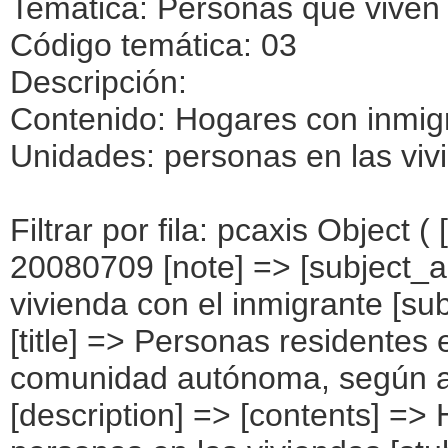
Temática: Personas que viven 
Código temática: 03
Descripción:
Contenido: Hogares con inmig
Unidades: personas en las viv
Filtrar por fila: pcaxis Object ( [axis_version] => [creation_date] => 20080709 [note] => [subject_area] => Personas que viven en la vivienda con el inmigrante [subject_code] => 03 [matrix] => 03004 [title] => Personas residentes en viviendas con inmigrantes por comunidad autónoma, según año de llegada a España [description] => [contents] => Hogares con inmigrantes [units] => personas en las viviendas [stub] => Array ( [0] => comunidades autónomas ) [heading] => Array ( [0] => año de llegada a España ) [prestext] => [values] => Array ( [:www.ine.es tel: " "+34 91 5839100 "; VALUES("comunidades autónomas] => Array ( [0] => Total [1] => Andalucía [2] => Aragón [3] => Asturias (Principado de) [4] => Balears (IIles) [5] => Canarias [6] => Cantabria [7] => Castilla y León [8] => Castilla-La Mancha [9] => Catalunya [10] => Comunitat Valenciana [11] => Extremadura [12] => Galicia [13] => Madrid (Comunidad de) [14] => Murcia(Región de) [15] => Navarra(Comunidad Foral de) [16] => País Vasco [17] => Rioja (La) [18] => Ceuta [19] => Melilla ) [año de llegada a España] => Array ( [0] => Total [1] => Entre 2.002 y 2.007 [2] => Entre 1.997 y 2.001 [3] => Entre 1.992 y 1.996 [4] => Entre 1.987 y 1.991 [5] => 1.986 y anteriores [6] => Nacido en España [7] => Desconocido ) ) [codes] => Array ( [comunidades autónomas] => "CA00","CA01","CA02","CA03","CA04","CA05", "CA06","CA07","CA08","CA09","CA10","CA11","CA12","CA13","CA14","CA15", "CA16","CA17","CA18","CA19" ) [map] => Array ( [comunidades autónomas] => "spain_regions_img_ind" ) [decimals] => 0 [showdecimals] => 0 [source] => Instituto Nacional de Estadística [contact] => INE Difusión. Internet: www.ine.es/infoine [copyright] => YES [infofile] => [data] => Array ( [0] => Array ( [0] => [1] => [2] => [3] => 7335090 [4] => [5] => [6] => 2425322 [7] => [8] => [9] => 14