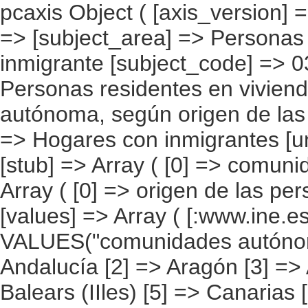
pcaxis Object ( [axis_version] => [creation_date] => 20080709 [note] => [subject_area] => Personas que viven en la vivienda con el inmigrante [subject_code] => 03 [matrix] => 03003 [title] => Personas residentes en viviendas con inmigrantes por comunidad autónoma, según origen de las personas [description] => [contents] => Hogares con inmigrantes [units] => personas en las viviendas [stub] => Array ( [0] => comunidades autónomas ) [heading] => Array ( [0] => origen de las personas en las viviendas ) [prestext] => [values] => Array ( [:www.ine.es tel: " "+34 91 5839100 "; VALUES("comunidades autónomas] => Array ( [0] => Total [1] => Andalucía [2] => Aragón [3] => Asturias (Principado de) [4] => Balears (IIles) [5] => Canarias [6] => Cantabria [7] => Castilla y León [8] => Castilla-La Mancha [9] => Catalunya [10] => Comunitat Valenciana [11] => Extremadura [12] => Galicia [13] => Madrid (Comunidad de) [14] => Murcia(Región de) [15] => Navarra(Comunidad Foral de) [16] => País Vasco [17] => Rioja (La) [18] => Ceuta [19] => Melilla ) [origen de las personas en las viviendas] => Array ( [0] => Total [1] => España [2] => Países de Europa sin España [3] => Países de África [4] => Países de América [5] => Países de Asia y Oceanía [6] => Desconocido ) ) [codes] => Array ( [comunidades autónomas] => "CA00","CA01","CA02","CA03","CA04","CA05", "CA06","CA07","CA08","CA09","CA10","CA11","CA12","CA13","CA14","CA15", "CA16","CA17","CA18","CA19" ) [map] => Array ( [comunidades autónomas] => "spain_regions_img_ind" ) [decimals] => 0 [showdecimals] => 0 [source] => Instituto Nacional de Estadística [contact] => INE Difusión. Internet: www.ine.es/infoine [copyright] => YES [infofile] => [data] => Array ( [0] => Array ( [0] => [1] => [2] => [3] => 7335090 [4] => [5] => [6] => 212