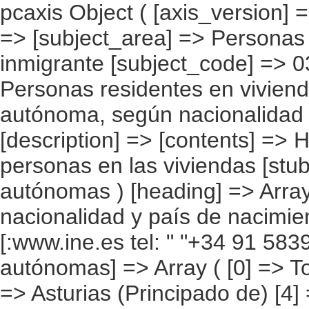
pcaxis Object ( [axis_version] => [creation_date] => 20080709 [note] => [subject_area] => Personas que viven en la vivienda con el inmigrante [subject_code] => 03 [matrix] => 03002 [title] => Personas residentes en viviendas con inmigrantes por comunidad autónoma, según nacionalidad y país de nacimiento combinados [description] => [contents] => Hogares con inmigrantes [units] => personas en las viviendas [stub] => Array ( [0] => comunidades autónomas ) [heading] => Array ( [0] => multiplicidad de nacionalidad y país de nacimiento ) [prestext] => [values] => Array ( [:www.ine.es tel: " "+34 91 5839100 "; VALUES("comunidades autónomas] => Array ( [0] => Total [1] => Andalucía [2] => Aragón [3] => Asturias (Principado de) [4] => Balears (IIles) [5] => Canarias [6] => Cantabria [7] => Castilla y León [8] => Castilla-La Mancha [9] => Catalunya [10] => Comunitat Valenciana [11] => Extremadura [12] => Galicia [13] => Madrid (Comunidad de) [14] => Murcia(Región de) [15] => Navarra(Comunidad Foral de) [16] => País Vasco [17] => Rioja (La) [18] => Ceuta [19] => Melilla ) [multiplicidad de nacionalidad y país de nacimiento] => Array ( [0] => Total [1] => Inmigrantes con nacionalidad única igual a la de su país de nacimiento. [2] => Inmigrantes con nacionalidad única española. [3] => Inmigrantes con nacionalidad única distinta de los casos anteriores. [4] => Inmigrantes con nacionalidad doble, española y otra. [5] => Inmigrantes con nacionalidad doble, una no española y otra distinta a la de su país de nacimiento. [6] => No inmigrantes con nacionalidad única española. [7] => No inmigrantes con nacionalidad única distinta de la española. [8] => No inmigrante con nacionalidad doble, española y otra. [9] => No inmigrante con nacionalidad doble, las dos no españolas. [10] => Desconocido ) ) [codes] => Array ( [comunidades autónomas] => "CA00","CA01","CA02","CA03","CA04","CA05", "CA06","CA07","CA08","CA09","CA10","CA11","CA12","CA13",