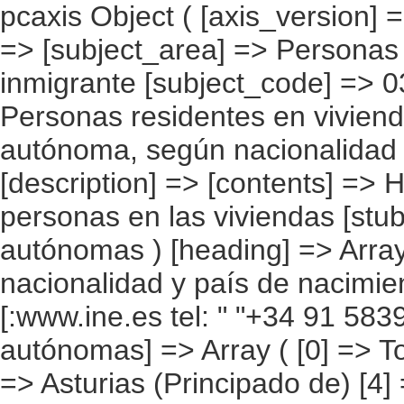
pcaxis Object ( [axis_version] => [creation_date] => 20080709 [note] => [subject_area] => Personas que viven en la vivienda con el inmigrante [subject_code] => 03 [matrix] => 03002 [title] => Personas residentes en viviendas con inmigrantes por comunidad autónoma, según nacionalidad y país de nacimiento combinados [description] => [contents] => Hogares con inmigrantes [units] => personas en las viviendas [stub] => Array ( [0] => comunidades autónomas ) [heading] => Array ( [0] => multiplicidad de nacionalidad y país de nacimiento ) [prestext] => [values] => Array ( [:www.ine.es tel: " "+34 91 5839100 "; VALUES("comunidades autónomas] => Array ( [0] => Total [1] => Andalucía [2] => Aragón [3] => Asturias (Principado de) [4] => Balears (IIles) [5] => Canarias [6] => Cantabria [7] => Castilla y León [8] => Castilla-La Mancha [9] => Catalunya [10] => Comunitat Valenciana [11] => Extremadura [12] => Galicia [13] => Madrid (Comunidad de) [14] => Murcia(Región de) [15] => Navarra(Comunidad Foral de) [16] => País Vasco [17] => Rioja (La) [18] => Ceuta [19] => Melilla ) [multiplicidad de nacionalidad y país de nacimiento] => Array ( [0] => Total [1] => Inmigrantes con nacionalidad única igual a la de su país de nacimiento. [2] => Inmigrantes con nacionalidad única española. [3] => Inmigrantes con nacionalidad única distinta de los casos anteriores. [4] => Inmigrantes con nacionalidad doble, española y otra. [5] => Inmigrantes con nacionalidad doble, una no española y otra distinta a la de su país de nacimiento. [6] => No inmigrantes con nacionalidad única española. [7] => No inmigrantes con nacionalidad única distinta de la española. [8] => No inmigrante con nacionalidad doble, española y otra. [9] => No inmigrante con nacionalidad doble, las dos no españolas. [10] => Desconocido ) ) [codes] => Array ( [comunidades autónomas] => "CA00","CA01","CA02","CA03","CA04","CA05", "CA06","CA07","CA08","CA09","CA10","CA11","CA12","CA13",