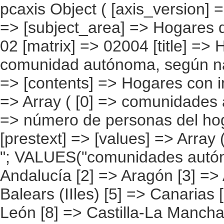
pcaxis Object ( [axis_version] => [creation_date] => 20080709 [note] => [subject_area] => Hogares de los inmigrantes [subject_code] => 02 [matrix] => 02004 [title] => Hogares con inmigrantes por comunidad autónoma, según nacidos en el extranjero [description] => [contents] => Hogares con inmigrantes [units] => hogares [stub] => Array ( [0] => comunidades autónomas ) [heading] => Array ( [0] => número de personas del hogar nacidas en el extranjero ) [prestext] => [values] => Array ( [:www.ine.es tel: " "+34 91 5839100 "; VALUES("comunidades autónomas] => Array ( [0] => Total [1] => Andalucía [2] => Aragón [3] => Asturias (Principado de) [4] => Balears (IIles) [5] => Canarias [6] => Cantabria [7] => Castilla y León [8] => Castilla-La Mancha [9] => Catalunya [10] => Comunitat Valenciana [11] => Extremadura [12] => Galicia [13] => Madrid (Comunidad de) [14] => Murcia(Región de) [15] => Navarra(Comunidad Foral de) [16] => País Vasco [17] => Rioja (La) [18] => Ceuta [19] => Melilla ) [número de personas del hogar nacidas en el extranjero] => Array ( [0] => Total [1] => Una [2] => Dos [3] => Tres [4] => Cuatro [5] => Cinco [6] => Seis y más ) ) [codes] => Array ( [comunidades autónomas] => "CA00","CA01","CA02","CA03","CA04","CA05", "CA06","CA07","CA08","CA09","CA10","CA11","CA12","CA13","CA14","CA15", "CA16","CA17","CA18","CA19" ) [map] => Array ( [comunidades autónomas] => "spain_regions_img_ind" ) [decimals] => 0 [showdecimals] => 0 [source] => Instituto Nacional de Estadística [contact] => INE Difusión. Internet: www.ine.es/infoine [copyright] => YES [infofile] => [data] => Array ( [0] => Array ( [0] => [1] => [2] => [3] => 2158694 [4] => [5] => [6] => [7] => 957638 [8] => [9] => [10] => [11] => 421647 [12] => [13] => [14