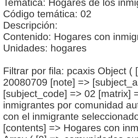
Temática: Hogares de los inmi
Código temática: 02
Descripción:
Contenido: Hogares con inmig
Unidades: hogares
Filtrar por fila: pcaxis Object ( [axis_version] => [creation_date] => 20080709 [note] => [subject_area] => Hogares de los inmigrantes [subject_code] => 02 [matrix] => 02003 [title] => Hogares con inmigrantes por comunidad autónoma, según lazos de parentesco con el inmigrante seleccionado para la entrevista [description] => [contents] => Hogares con inmigrantes [units] => hogares [stub] => Array ( [0] => comunidades autónomas ) [heading] => Array ( [0] => lazos de parentesco de la persona seleccionada con las personas del hogar ) [prestext] => [values] => Array ( [:www.ine.es tel: " "+34 91 5839100 "; VALUES("comunidades autónomas] => Array ( [0] => Total [1] => Andalucía [2] => Aragón [3] => Asturias (Principado de) [4] => Balears (IIles) [5] => Canarias [6] => Cantabria [7] => Castilla y León [8] => Castilla-La Mancha [9] => Catalunya [10] => Comunitat Valenciana [11] => Extremadura [12] => Galicia [13] => Madrid (Comunidad de) [14] => Murcia(Región de) [15] => Navarra(Comunidad Foral de) [16] => País Vasco [17] => Rioja (La) [18] => Ceuta [19] => Melilla ) [lazos de parentesco de la persona seleccionada con las personas del hogar] => Array ( [0] => Total [1] => Sin pareja ni hijos [2] => Sin pareja pero con hijos [3] => Con pareja pero sin hijos [4] => Con pareja y con hijos ) ) [codes] => Array ( [comunidades autónomas] => "CA00","CA01","CA02","CA03","CA04","CA05", "CA06","CA07","CA08","CA09","CA10","CA11","CA12","CA13","CA14","CA15", "CA16","CA17","CA18","CA19" ) [map] => Array ( [comunidades autónomas] => "spain_regions_img_ind" ) [decimals] => 0 [showdecimals] => 0 [source] => Instituto Nacional de Estadística [contact] => INE Difusión. Internet: www.ine.es/infoine [copyright] => YES [infofile] => [data] => Array ( [0] => Array ( [0] => [1] => [2] => [3] => 2158694 [4] => [5] => [6] 