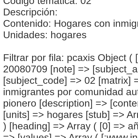
Código temática: 02
Descripción:
Contenido: Hogares con inmig
Unidades: hogares
Filtrar por fila: pcaxis Object ( [axis_version] => [creation_date] => 20080709 [note] => [subject_area] => Hogares de los inmigrantes [subject_code] => 02 [matrix] => 02002 [title] => Hogares con inmigrantes por comunidad autónoma, según año de llegada del pionero [description] => [contents] => Hogares con inmigrantes [units] => hogares [stub] => Array ( [0] => comunidades autónomas ) [heading] => Array ( [0] => año de llegada del pionero ) [prestext] => [values] => Array ( [:www.ine.es tel: " "+34 91 5839100 "; VALUES("comunidades autónomas] => Array ( [0] => Total [1] => Andalucía [2] => Aragón [3] => Asturias (Principado de) [4] => Balears (IIles) [5] => Canarias [6] => Cantabria [7] => Castilla y León [8] => Castilla-La Mancha [9] => Catalunya [10] => Comunitat Valenciana [11] => Extremadura [12] => Galicia [13] => Madrid (Comunidad de) [14] => Murcia(Región de) [15] => Navarra(Comunidad Foral de) [16] => País Vasco [17] => Rioja (La) [18] => Ceuta [19] => Melilla ) [año de llegada del pionero] => Array ( [0] => Total [1] => 2005 y posteriores [2] => 2.002 a 2.004 [3] => 1.996 a 2.001 [4] => 1.991 a 1.995 [5] => 1.990 y anteriores [6] => No sabe ) ) [codes] => Array ( [comunidades autónomas] => "CA00","CA01","CA02","CA03","CA04","CA05", "CA06","CA07","CA08","CA09","CA10","CA11","CA12","CA13","CA14","CA15", "CA16","CA17","CA18","CA19" ) [map] => Array ( [comunidades autónomas] => "spain_regions_img_ind" ) [decimals] => 0 [showdecimals] => 0 [source] => Instituto Nacional de Estadística [contact] => INE Difusión. Internet: www.ine.es/infoine [copyright] => YES [infofile] => [data] => Array ( [0] => Array ( [0] => [1] => [2] => [3] => 2158694 [4] => [5] => [6] => [7] => 141547 [8] => [9] => [10] => [11] => 443322 [12] => [13] => [14] => [15] => 71