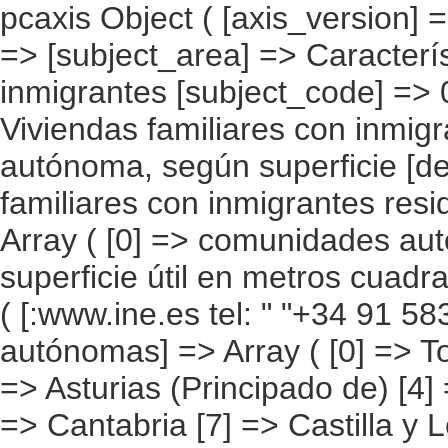
pcaxis Object ( [axis_version] => [creation_date] => 20080709 [note] => [subject_area] => Características de las viviendas de los inmigrantes [subject_code] => 01 [matrix] => 01002 [title] => Viviendas familiares con inmigrantes residentes por comunidad autónoma, según superficie [description] => [contents] => Viviendas familiares con inmigrantes residentes [units] => viviendas [stub] => Array ( [0] => comunidades autónomas ) [heading] => Array ( [0] => superficie útil en metros cuadrados ) [prestext] => [values] => Array ( [:www.ine.es tel: " "+34 91 5839100 "; VALUES("comunidades autónomas] => Array ( [0] => Total [1] => Andalucía [2] => Aragón [3] => Asturias (Principado de) [4] => Balears (IIles) [5] => Canarias [6] => Cantabria [7] => Castilla y León [8] => Castilla-La Mancha [9] => Catalunya [10] => Comunitat Valenciana [11] => Extremadura [12] => Galicia [13] => Madrid (Comunidad de) [14] => Murcia(Región de) [15] => Navarra(Comunidad Foral de) [16] => País Vasco [17] => Rioja (La) [18] => Ceuta [19] => Melilla ) [superficie útil en metros cuadrados] => Array ( [0] => Total [1] => Hasta 60 m2 [2] => De 61 a 75 m2 [3] => De 76 a 90 m2 [4] => De 91 a 105 m2 [5] => Más de 105 m2 [6] => No Sabe ) ) [codes] => Array ( [comunidades autónomas] => "CA00","CA01","CA02","CA03","CA04","CA05", "CA06","CA07","CA08","CA09","CA10","CA11","CA12","CA13","CA14","CA15", "CA16","CA17","CA18","CA19" ) [map] => Array ( [comunidades autónomas] => "spain_regions_img_ind" ) [decimals] => 0 [showdecimals] => 0 [source] => Instituto Nacional de Estadística [contact] => INE Difusión. Internet: www.ine.es/infoine [copyright] => YES [infofile] => [data] => Array ( [0] => Array ( [0] => [1] => [2] => [3] => 2158694 [4] => [5] => [6] => [7] => 265732 [8] => [9] => [10] 