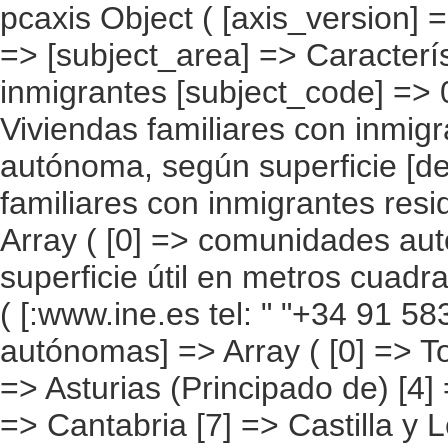
pcaxis Object ( [axis_version] => [creation_date] => 20080709 [note] => [subject_area] => Características de las viviendas de los inmigrantes [subject_code] => 01 [matrix] => 01002 [title] => Viviendas familiares con inmigrantes residentes por comunidad autónoma, según superficie [description] => [contents] => Viviendas familiares con inmigrantes residentes [units] => viviendas [stub] => Array ( [0] => comunidades autónomas ) [heading] => Array ( [0] => superficie útil en metros cuadrados ) [prestext] => [values] => Array ( [:www.ine.es tel: " "+34 91 5839100 "; VALUES("comunidades autónomas] => Array ( [0] => Total [1] => Andalucía [2] => Aragón [3] => Asturias (Principado de) [4] => Balears (IIles) [5] => Canarias [6] => Cantabria [7] => Castilla y León [8] => Castilla-La Mancha [9] => Catalunya [10] => Comunitat Valenciana [11] => Extremadura [12] => Galicia [13] => Madrid (Comunidad de) [14] => Murcia(Región de) [15] => Navarra(Comunidad Foral de) [16] => País Vasco [17] => Rioja (La) [18] => Ceuta [19] => Melilla ) [superficie útil en metros cuadrados] => Array ( [0] => Total [1] => Hasta 60 m2 [2] => De 61 a 75 m2 [3] => De 76 a 90 m2 [4] => De 91 a 105 m2 [5] => Más de 105 m2 [6] => No Sabe ) ) [codes] => Array ( [comunidades autónomas] => "CA00","CA01","CA02","CA03","CA04","CA05", "CA06","CA07","CA08","CA09","CA10","CA11","CA12","CA13","CA14","CA15", "CA16","CA17","CA18","CA19" ) [map] => Array ( [comunidades autónomas] => "spain_regions_img_ind" ) [decimals] => 0 [showdecimals] => 0 [source] => Instituto Nacional de Estadística [contact] => INE Difusión. Internet: www.ine.es/infoine [copyright] => YES [infofile] => [data] => Array ( [0] => Array ( [0] => [1] => [2] => [3] => 2158694 [4] => [5] => [6] => [7] => 265732 [8] => [9] => [10] 