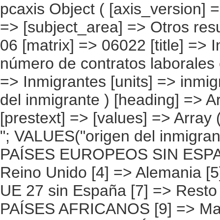
pcaxis Object ( [axis_version] => [creation_date] => 20080709 [note] => [subject_area] => Otros resultados nacionales [subject_code] => 06 [matrix] => 06022 [title] => Inmigrantes según país de origen y número de contratos laborales en España [description] => [contents] => Inmigrantes [units] => inmigrantes [stub] => Array ( [0] => origen del inmigrante ) [heading] => Array ( [0] => número de contratos ) [prestext] => [values] => Array ( [:www.ine.es tel: " "+34 91 5839100 "; VALUES("origen del inmigrante] => Array ( [0] => Total [1] => PAÍSES EUROPEOS SIN ESPAÑA [2] => UE 27 SIN ESPAÑA [3] => Reino Unido [4] => Alemania [5] => Rumanía y Bulgaria [6] => Resto UE 27 sin España [7] => Resto países europeos sin España [8] => PAÍSES AFRICANOS [9] => Marruecos [10] => Resto de países africanos [11] => PAÍSES AMERICANOS [12] => Estados Unidos y Canadá [13] => PAÍSES AMERICANOS SIN ESTADOS UNIDOS NI CANADÁ [14] => Ecuador [15] => Colombia [16] => Bolivia [17] => Argentina [18] => Resto de países americanos sin Estados Unidos ni Canadá [19] => PAÍSES ASIÁTICOS Y DE OCEANÍA [20] => China [21] => Resto de países asiáticos y de Oceanía ) [número de contratos] => Array ( [0] => Total [1] => Uno [2] => Dos [3] => Tres [4] => Cuatro [5] => Cinco y más [6] => No sabe ) ) [codes] => Array ( ) [map] => Array ( ) [decimals] => 0 [showdecimals] => 0 [source] => Instituto Nacional de Estadística [contact] => INE Difusión. Internet: www.ine.es/infoine [copyright] => YES [infofile] => [data] => Array ( [0] => Array ( [0] => [1] => [2] => [3] => [4] => [5] => [6] => [7] => [8] => [9] => [10] => [11] => [12] => [13] => 3702555 [14] => [15] => [16] => [17] => [18] => [19] => 