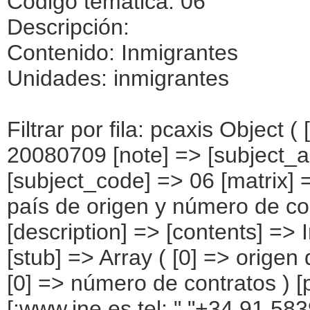
Código temática: 06
Descripción:
Contenido: Inmigrantes
Unidades: inmigrantes
Filtrar por fila: pcaxis Object ( [axis_version] => [creation_date] => 20080709 [note] => [subject_area] => Otros resultados nacionales [subject_code] => 06 [matrix] => 06022 [title] => Inmigrantes según país de origen y número de contratos laborales en España [description] => [contents] => Inmigrantes [units] => inmigrantes [stub] => Array ( [0] => origen del inmigrante ) [heading] => Array ( [0] => número de contratos ) [prestext] => [values] => Array ( [:www.ine.es tel: " "+34 91 5839100 "; VALUES("origen del inmigrante] => Array ( [0] => Total [1] => PAÍSES EUROPEOS SIN ESPAÑA [2] => UE 27 SIN ESPAÑA [3] => Reino Unido [4] => Alemania [5] => Rumanía y Bulgaria [6] => Resto UE 27 sin España [7] => Resto países europeos sin España [8] => PAÍSES AFRICANOS [9] => Marruecos [10] => Resto de países africanos [11] => PAÍSES AMERICANOS [12] => Estados Unidos y Canadá [13] => PAÍSES AMERICANOS SIN ESTADOS UNIDOS NI CANADÁ [14] => Ecuador [15] => Colombia [16] => Bolivia [17] => Argentina [18] => Resto de países americanos sin Estados Unidos ni Canadá [19] => PAÍSES ASIÁTICOS Y DE OCEANÍA [20] => China [21] => Resto de países asiáticos y de Oceanía ) [número de contratos] => Array ( [0] => Total [1] => Uno [2] => Dos [3] => Tres [4] => Cuatro [5] => Cinco y más [6] => No sabe ) ) [codes] => Array ( ) [map] => Array ( ) [decimals] => 0 [showdecimals] => 0 [source] => Instituto Nacional de Estadística [contact] => INE Difusión. Internet: www.ine.es/infoine [copyright] => YES [infofile] => [data] => Array ( [0] => Array ( [0] => [1] => [2] => [3] => [4] => [5] => [6] => [7] => [8] => [9] => [10] => [11] => [12] => [13] => 3702555 [14] => [15] => [16] => [17] => [18] => [19] => [20] => [21] =>