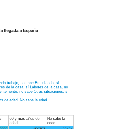
la llegada a España
do trabajo, no sabe
Estudiando, sí
res de la casa, sí
Labores de la casa, no
entemente, no sabe
Otras situaciones, sí
os de edad.
No sabe la edad.
e
60 y más años de
No sabe la
edad.
edad.