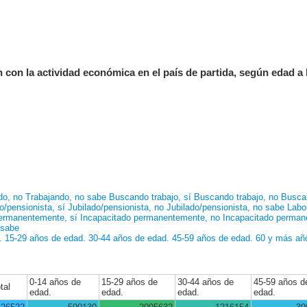
n con la actividad económica en el país de partida, según edad a 
do, no
Trabajando, no sabe
Buscando trabajo, sí
Buscando trabajo, no
Buscan
o/pensionista, sí
Jubilado/pensionista, no
Jubilado/pensionista, no sabe
Labo
ermanentemente, sí
Incapacitado permanentemente, no
Incapacitado perman
 sabe
.
15-29 años de edad.
30-44 años de edad.
45-59 años de edad.
60 y más añ
0-14 años de
15-29 años de
30-44 años de
45-59 años d
tal
edad.
edad.
edad.
edad.