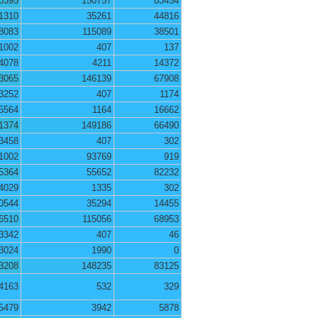
0395
150757
83454
1310
35261
44816
8083
115089
38501
1002
407
137
4078
4211
14372
3065
146139
67908
3252
407
1174
5564
1164
16662
1374
149186
66490
3458
407
302
1002
93769
919
5364
55652
82232
4029
1335
302
0544
35294
14455
6510
115056
68953
3342
407
46
3024
1990
0
3208
148235
83125
4163
532
329
5479
3942
5878