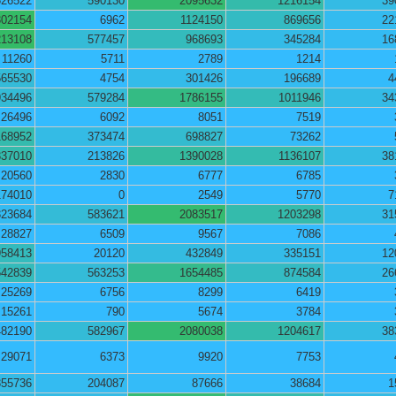
526522
590130
2095632
1216154
39
302154
6962
1124150
869656
22
213108
577457
968693
345284
16
11260
5711
2789
1214
565530
4754
301426
196689
4
934496
579284
1786155
1011946
34
26496
6092
8051
7519
168952
373474
698827
73262
337010
213826
1390028
1136107
38
20560
2830
6777
6785
174010
0
2549
5770
7
323684
583621
2083517
1203298
31
28827
6509
9567
7086
958413
20120
432849
335151
12
542839
563253
1654485
874584
26
25269
6756
8299
6419
15261
790
5674
3784
482190
582967
2080038
1204617
38
29071
6373
9920
7753
355736
204087
87666
38684
1