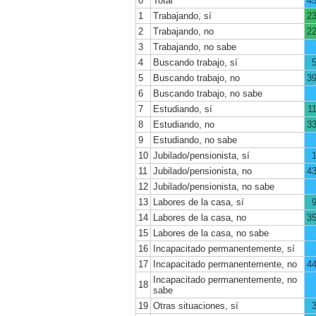
0
Total
4
1
Trabajando, sí
2
2
Trabajando, no
2
3
Trabajando, no sabe
4
Buscando trabajo, sí
5
Buscando trabajo, no
3
6
Buscando trabajo, no sabe
7
Estudiando, sí
1
8
Estudiando, no
3
9
Estudiando, no sabe
10
Jubilado/pensionista, sí
11
Jubilado/pensionista, no
4
12
Jubilado/pensionista, no sabe
13
Labores de la casa, sí
14
Labores de la casa, no
3
15
Labores de la casa, no sabe
16
Incapacitado permanentemente, sí
17
Incapacitado permanentemente, no
4
Incapacitado permanentemente, no
18
sabe
19
Otras situaciones, sí