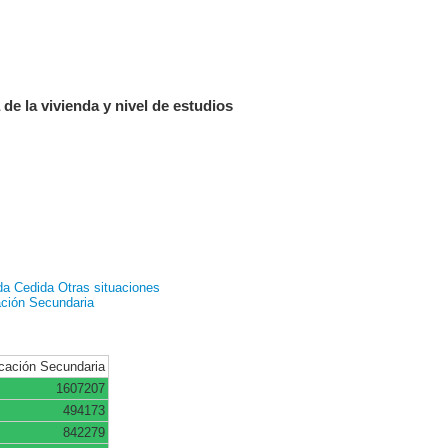
de la vivienda y nivel de estudios
da
Cedida
Otras situaciones
ción Secundaria
cación Secundaria
1607207
494173
842279