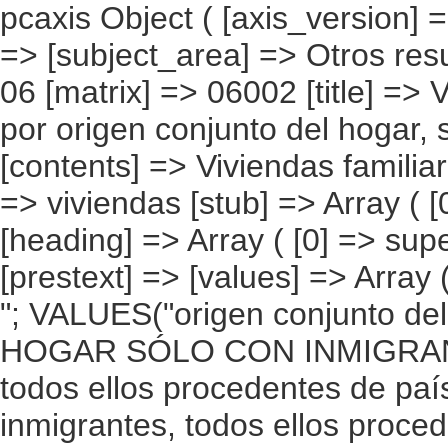
pcaxis Object ( [axis_version] => [creation_date] => 20080708 [note] => [subject_area] => Otros resultados nacionales [subject_code] => 06 [matrix] => 06002 [title] => Viviendas familiares con inmigrantes por origen conjunto del hogar, según superficie [description] => [contents] => Viviendas familiares con inmigrantes residentes [units] => viviendas [stub] => Array ( [0] => origen conjunto del hogar ) [heading] => Array ( [0] => superficie útil en metros cuadrados ) [prestext] => [values] => Array ( [:www.ine.es tel: " "+34 91 5839100 "; VALUES("origen conjunto del hogar] => Array ( [0] => Total [1] => HOGAR SÓLO CON INMIGRANTES [2] => Hogar con inmigrantes, todos ellos procedentes de países europeos [3] => Hogar con inmigrantes, todos ellos procedentes de países africanos [4] => Hogar con inmigrantes, todos ellos procedentes de americanos [5] => Hogar con inmigrantes, todos ellos procedentes de países asiáticos o de Oceanía [6] => Hogar con inmigrantes, todos ellos procedentes de alguna combinación de las agrupaciones de países anteriores [7] => HOGAR DE ESPAÑOLES E INMIGRANTES [8] => Hogar de españoles e inmigrantes procedentes de países europeos [9] => Hogar de españoles e inmigrantes procedentes de países africanos [10] => Hogar de españoles e inmigrantes procedentes de países americanos [11] => Hogar de españoles e inmigrantes procedentes de países asiáticos o de Oceanía [12] => Hogar de españoles e inmigrantes procedentes de alguna combinación de las agrupaciones de países anteriores ) [superficie útil en metros cuadrados] => Array ( [0] => Total [1] => Hasta 60 m2 [2] => De 61 a 75 m2 [3] => De 76 a 90 m2 [4] => De 91 a 105 m2 [5] => Más de 105 m2 [6] => No Sabe ) ) [codes] => Array ( ) [map] => Array ( ) [decimals] => 0 [showdecimals] => 0 [source] => Instituto Nacional de Estadística [contact] => INE D