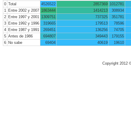
0
Total
4526522
2857369
1012781
1
Entre 2002 y 2007
1863444
1414213
308934
2
Entre 1997 y 2001
1309751
737325
351781
3
Entre 1992 y 1996
319665
179513
78596
4
Entre 1987 y 1991
269451
136256
74705
5
Antes de 1986
694807
349443
179155
6
No sabe
69404
40619
19610
Copyright 2012 