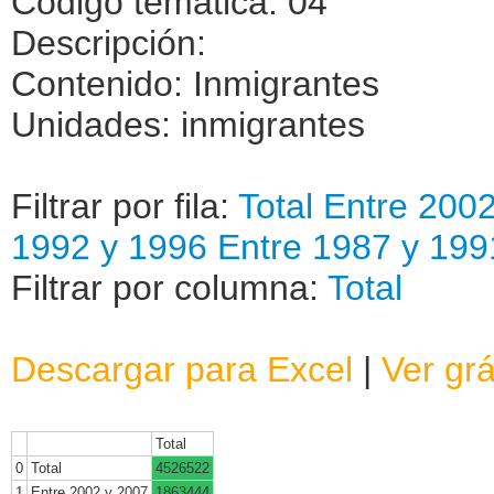
Código temática: 04
Descripción:
Contenido: Inmigrantes
Unidades: inmigrantes
Filtrar por fila:
Total
Entre 200
1992 y 1996
Entre 1987 y 199
Filtrar por columna:
Total
Descargar para Excel
|
Ver grá
Total
0
Total
4526522
1
Entre 2002 y 2007
1863444