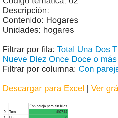
Código temática: 02
Descripción:
Contenido: Hogares
Unidades: hogares
Filtrar por fila:
Total
Una
Dos
T
Nueve
Diez
Once
Doce o más
Filtrar por columna:
Con pareja
Descargar para Excel
|
Ver grá
Con pareja pero sin hijos
0
Total
497314
1
Una
0