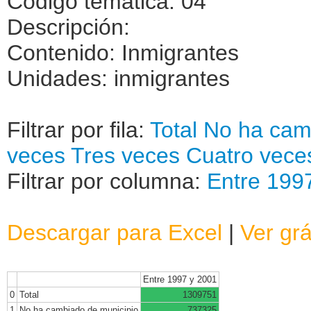
Código temática: 04
Descripción:
Contenido: Inmigrantes
Unidades: inmigrantes
Filtrar por fila:
Total
No ha cam
veces
Tres veces
Cuatro vece
Filtrar por columna:
Entre 199
Descargar para Excel
|
Ver grá
Entre 1997 y 2001
0
Total
1309751
1
No ha cambiado de municipio
737325