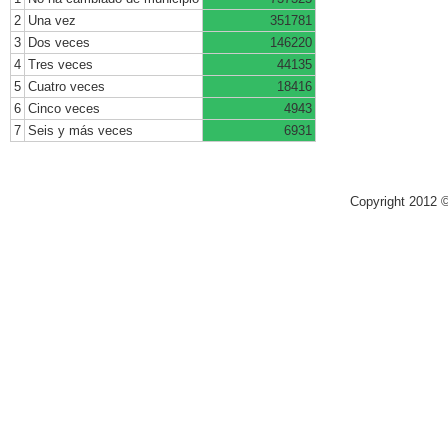
2
Una vez
351781
3
Dos veces
146220
4
Tres veces
44135
5
Cuatro veces
18416
6
Cinco veces
4943
7
Seis y más veces
6931
Copyright 2012 