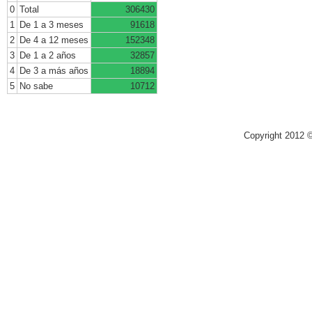
0
Total
306430
1
De 1 a 3 meses
91618
2
De 4 a 12 meses
152348
3
De 1 a 2 años
32857
4
De 3 a más años
18894
5
No sabe
10712
Copyright 2012 