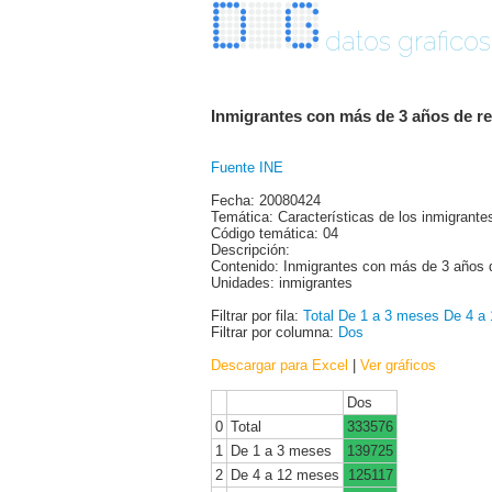
datos graficos
Inmigrantes con más de 3 años de r
Fuente INE
Fecha: 20080424
Temática: Características de los inmigrante
Código temática: 04
Descripción:
Contenido: Inmigrantes con más de 3 años d
Unidades: inmigrantes
Filtrar por fila:
Total
De 1 a 3 meses
De 4 a
Filtrar por columna:
Dos
Descargar para Excel
|
Ver gráficos
Dos
0
Total
333576
1
De 1 a 3 meses
139725
2
De 4 a 12 meses
125117