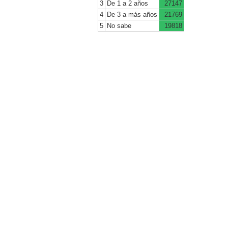
3
De 1 a 2 años
27147
4
De 3 a más años
21769
5
No sabe
19818