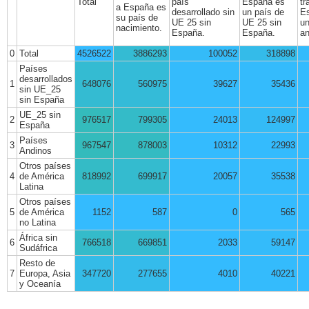
Total
país
España es
tr
a España es
desarrollado sin
un país de
E
su país de
UE 25 sin
UE 25 sin
un
nacimiento.
España.
España.
an
0
Total
4526522
3886293
100052
318898
Países
desarrollados
1
648076
560975
39627
35436
sin UE_25
sin España
UE_25 sin
2
976517
799305
24013
124997
España
Países
3
967547
878003
10312
22993
Andinos
Otros países
4
de América
818992
699917
20057
35538
Latina
Otros países
5
de América
1152
587
0
565
no Latina
África sin
6
766518
669851
2033
59147
Sudáfrica
Resto de
7
Europa, Asia
347720
277655
4010
40221
y Oceanía