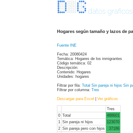
datos graficos
Hogares según tamaño y lazos de par
Fuente INE
Fecha: 20080424
Temática: Hogares de los inmigrantes
Código temática: 02
Descripción:
Contenido: Hogares
Unidades: hogares
Filtrar por fila:
Total
Sin pareja ni hijos
Sin p
Filtrar por columna:
Tres
Descargar para Excel
|
Ver gráficos
Tres
0
Total
488601
1
Sin pareja ni hijos
123070
2
Sin pareja pero con hijos
37186