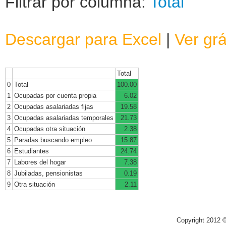
Filtrar por columna:
Total
Descargar para Excel
|
Ver grá
Total
0
Total
100.00
1
Ocupadas por cuenta propia
6.02
2
Ocupadas asalariadas fijas
19.58
3
Ocupadas asalariadas temporales
21.73
4
Ocupadas otra situación
2.38
5
Paradas buscando empleo
15.87
6
Estudiantes
24.74
7
Labores del hogar
7.38
8
Jubiladas, pensionistas
0.19
9
Otra situación
2.11
Copyright 2012 