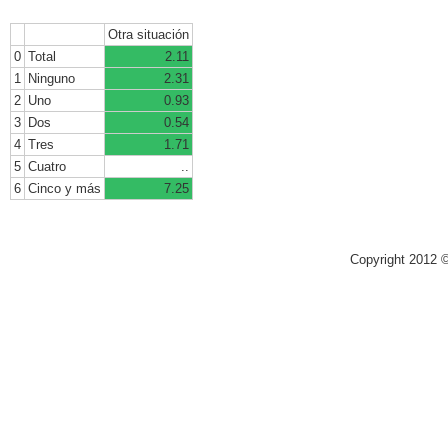
Otra situación
0
Total
2.11
1
Ninguno
2.31
2
Uno
0.93
3
Dos
0.54
4
Tres
1.71
5
Cuatro
..
6
Cinco y más
7.25
Copyright 2012 