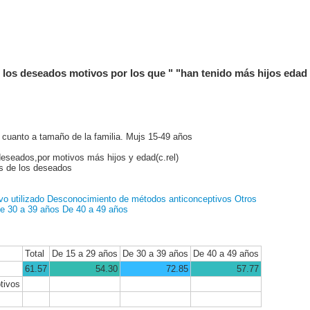
 los deseados motivos por los que " "han tenido más hijos edad 
 cuanto a tamaño de la familia. Mujs 15-49 años
deseados,por motivos más hijos y edad(c.rel)
os de los deseados
vo utilizado
Desconocimiento de métodos anticonceptivos
Otros
e 30 a 39 años
De 40 a 49 años
Total
De 15 a 29 años
De 30 a 39 años
De 40 a 49 años
61.57
54.30
72.85
57.77
tivos