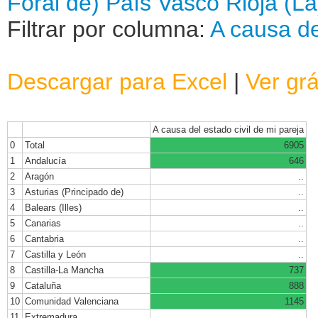
Foral de)
País Vasco
Rioja (La
Filtrar por columna:
A causa de
Descargar para Excel
|
Ver grá
A causa del estado civil de mi pareja
0
Total
6905
1
Andalucía
646
2
Aragón
..
3
Asturias (Principado de)
..
4
Balears (Illes)
..
5
Canarias
..
6
Cantabria
..
7
Castilla y León
..
8
Castilla-La Mancha
737
9
Cataluña
888
10
Comunidad Valenciana
1145
11
Extremadura
..