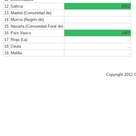
12
Galicia
2021
13
Madrid (Comunidad de)
..
14
Murcia (Región de)
..
15
Navarra (Comunidad Foral de)
..
16
País Vasco
1467
17
Rioja (La)
..
18
Ceuta
..
19
Melilla
..
Copyright 2012 