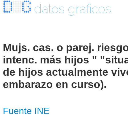
datos graficos
Mujs. cas. o parej. riesg
intenc. más hijos " "sit
de hijos actualmente viv
embarazo en curso).
Fuente INE