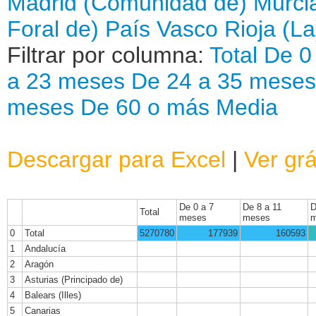
Madrid (Comunidad de)
Murci
Foral de)
País Vasco
Rioja (La
Filtrar por columna:
Total
De 0
a 23 meses
De 24 a 35 meses
meses
De 60 o más
Media
Descargar para Excel
|
Ver grá
De 0 a 7
De 8 a 11
D
Total
meses
meses
m
0
Total
5270780
177939
160593
1
Andalucía
2
Aragón
3
Asturias (Principado de)
4
Balears (Illes)
5
Canarias