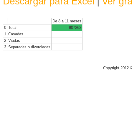
Descargar para Excel
|
Ver grá
De 8 a 11 meses
0
Total
907262
1
Casadas
2
Viudas
3
Separadas o divorciadas
Copyright 2012 