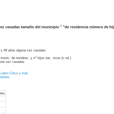
vez casadas tamaño del municipio " "de residencia número de hij
5 y 49 años alguna vez casadas
munic. de residenc. y nº hijos nac. vivos (c.rel.)
guna vez casadas
Cuatro
Cinco y más
tantes
ntes