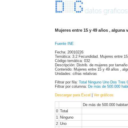
datos graficos
Mujeres entre 15 y 49 años , alguna 
Fuente INE
Fecha: 20010226
Temática: 3.2 Fecundidad. Mujeres entre 1
Código temática: 032
Descripción: Distrib. de mujeres por tamaño 
Contenido: Mujeres entre 15 y 49 años , al
Unidades: cifras relativas
Filtrar por fila:
Total
Ninguno
Uno
Dos
Tres
Filtrar por columna:
De más de 500.000 habi
Descargar para Excel
|
Ver gráficos
De más de 500.000 habita
0
Total
1
Ninguno
2
Uno