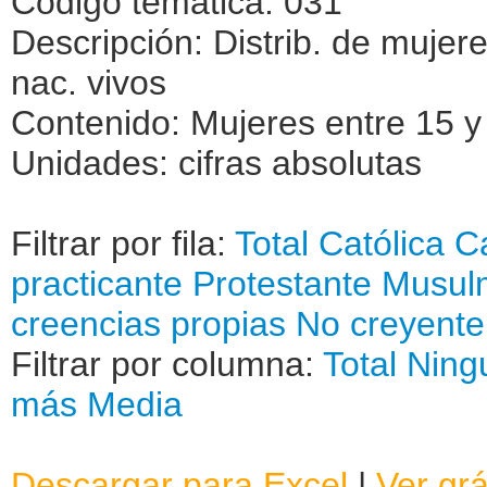
Código temática: 031
Descripción: Distrib. de mujere
nac. vivos
Contenido: Mujeres entre 15 y
Unidades: cifras absolutas
Filtrar por fila:
Total
Católica
Ca
practicante
Protestante
Musul
creencias propias
No creyente
Filtrar por columna:
Total
Ning
más
Media
Descargar para Excel
|
Ver grá