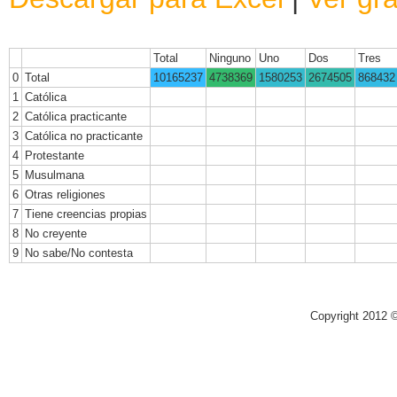
Total
Ninguno
Uno
Dos
Tres
0
Total
10165237
4738369
1580253
2674505
868432
1
Católica
2
Católica practicante
3
Católica no practicante
4
Protestante
5
Musulmana
6
Otras religiones
7
Tiene creencias propias
8
No creyente
9
No sabe/No contesta
Copyright 2012 