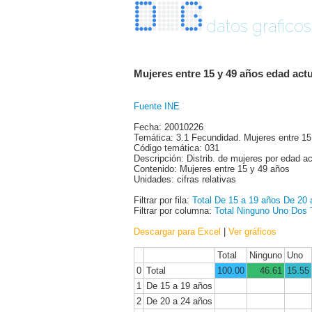
datos graficos
Mujeres entre 15 y 49 años edad actu
Fuente INE
Fecha: 20010226
Temática: 3.1 Fecundidad. Mujeres entre 15
Código temática: 031
Descripción: Distrib. de mujeres por edad act
Contenido: Mujeres entre 15 y 49 años
Unidades: cifras relativas
Filtrar por fila:
Total
De 15 a 19 años
De 20 
Filtrar por columna:
Total
Ninguno
Uno
Dos
Descargar para Excel
|
Ver gráficos
Total
Ninguno
Uno
0
Total
100.00
46.61
15.55
1
De 15 a 19 años
2
De 20 a 24 años