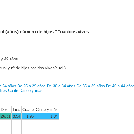
al (años) número de hijos " "nacidos vivos.
 y 49 años
ual y nº de hijos nacidos vivos(c.rel.)
a 24 años
De 25 a 29 años
De 30 a 34 años
De 35 a 39 años
De 40 a 44 año
Tres
Cuatro
Cinco y más
Dos
Tres
Cuatro
Cinco y más
26.31
8.54
1.95
1.04