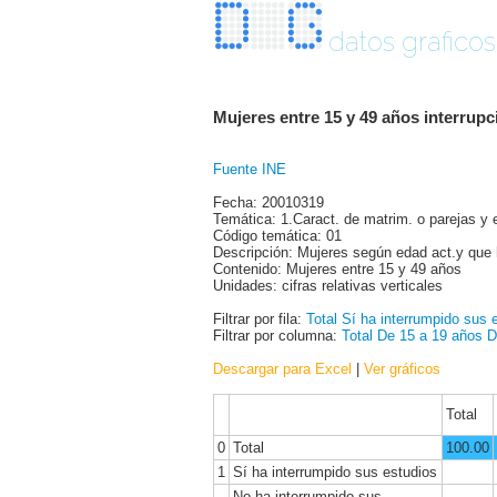
datos graficos
Mujeres entre 15 y 49 años interrupc
Fuente INE
Fecha: 20010319
Temática: 1.Caract. de matrim. o parejas y 
Código temática: 01
Descripción: Mujeres según edad act.y que h
Contenido: Mujeres entre 15 y 49 años
Unidades: cifras relativas verticales
Filtrar por fila:
Total
Sí ha interrumpido sus 
Filtrar por columna:
Total
De 15 a 19 años
D
Descargar para Excel
|
Ver gráficos
Total
0
Total
100.00
1
Sí ha interrumpido sus estudios
No ha interrumpido sus