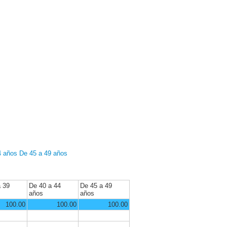
4 años
De 45 a 49 años
a 39
De 40 a 44
De 45 a 49
años
años
100.00
100.00
100.00