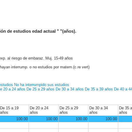
ión de estudios edad actual " "(años).
exp. al riesgo de embaraz. Muj. 15-49 años
ayan interrump. o no estudios por matern.(c.re vert)
estudios
No ha interrumpido sus estudios
e 20 a 24 años
De 25 a 29 años
De 30 a 34 años
De 35 a 39 años
De 40 a 4
De 15 a 19
De 20 a 24
De 25 a 29
De 30 a 34
De 35 
años
años
años
años
años
100.00
100.00
100.00
100.00