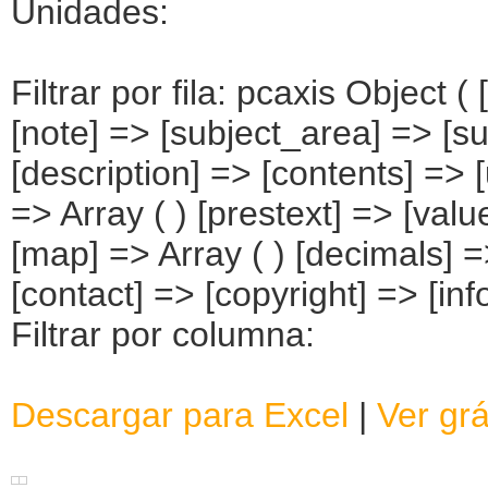
Unidades:
Filtrar por fila: pcaxis Object 
[note] => [subject_area] => [su
[description] => [contents] => [
=> Array ( ) [prestext] => [valu
[map] => Array ( ) [decimals] 
[contact] => [copyright] => [info
Filtrar por columna:
Descargar para Excel
|
Ver grá