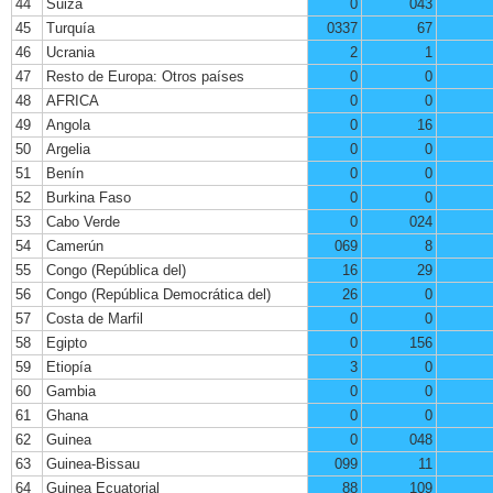
44
Suiza
0
043
45
Turquía
0337
67
46
Ucrania
2
1
47
Resto de Europa: Otros países
0
0
48
AFRICA
0
0
49
Angola
0
16
50
Argelia
0
0
51
Benín
0
0
52
Burkina Faso
0
0
53
Cabo Verde
0
024
54
Camerún
069
8
55
Congo (República del)
16
29
56
Congo (República Democrática del)
26
0
57
Costa de Marfil
0
0
58
Egipto
0
156
59
Etiopía
3
0
60
Gambia
0
0
61
Ghana
0
0
62
Guinea
0
048
63
Guinea-Bissau
099
11
64
Guinea Ecuatorial
88
109