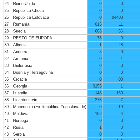
24
Reino Unido
0
0
25
República Checa
0
0
26
República Eslovaca
0
04408
27
Rumanía
015
11
28
Suecia
608
66
29
RESTO DE EUROPA
73
0
30
Albania
1
28
31
Andorra
8
0
32
Armenia
0
1
33
Bielorrusia
0
0
34
Bosnia y Herzegovina
0
0
35
Croacia
0
03
36
Georgia
0153
1
37
Islandia
148
160
38
Liechtenstein
276
7
39
Macedonia (Ex-República Yugoslava de)
0
19
40
Moldova
198
4
41
Noruega
0
0
42
Rusia
1
0
43
Serbia
0
0