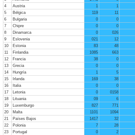
4
Austria
1
1
5
Bélgica
119
11
6
Bulgaria
0
0
7
Chipre
0
0
8
Dinamarca
0
026
9
Eslovenia
021
12
10
Estonia
83
48
11
Finlandia
1085
663
12
Francia
38
0
13
Grecia
0
0
14
Hungría
1
5
15
Irlanda
169
38
16
Italia
0
0
17
Letonia
0
0158
18
Lituania
09
6
19
Luxemburgo
827
771
20
Malta
1101
1094
21
Países Bajos
1417
32
22
Polonia
7
28
23
Portugal
0
2