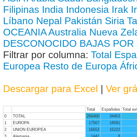
Filipinas
India
Indonesia
Irak
I
Líbano
Nepal
Pakistán
Siria
Ta
OCEANIA
Australia
Nueva Zel
DESCONOCIDO
BAJAS POR
Filtrar por columna:
Total
Espa
Europea
Resto de Europa
Áfri
Descargar para Excel
|
Ver grá
Total
Españoles
Total ex
0
TOTAL
266460
34453
1
EUROPA
17567
18581
2
UNION EUROPEA
16652
15222
3
Alemania
1441
8