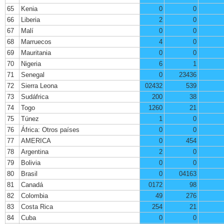
65
Kenia
0
0
66
Liberia
2
0
67
Malí
0
0
68
Marruecos
4
0
69
Mauritania
0
0
70
Nigeria
6
1
71
Senegal
0
23436
72
Sierra Leona
02432
539
73
Sudáfrica
200
38
74
Togo
1260
21
75
Túnez
1
0
76
África: Otros países
0
0
77
AMERICA
0
454
78
Argentina
2
0
79
Bolivia
0
0
80
Brasil
0
04163
81
Canadá
0172
98
82
Colombia
49
276
83
Costa Rica
254
21
84
Cuba
0
0