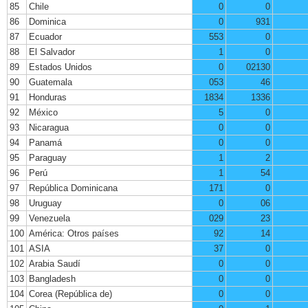
85
Chile
0
0
86
Dominica
0
931
87
Ecuador
553
0
88
El Salvador
1
0
89
Estados Unidos
0
02130
90
Guatemala
053
46
91
Honduras
1834
1336
92
México
5
0
93
Nicaragua
0
0
94
Panamá
0
0
95
Paraguay
1
2
96
Perú
1
54
97
República Dominicana
171
0
98
Uruguay
0
06
99
Venezuela
029
23
100
América: Otros países
92
14
101
ASIA
37
0
102
Arabia Saudí
0
0
103
Bangladesh
0
0
104
Corea (República de)
0
0