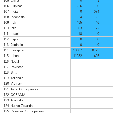
105
China
0
1
106
Filipinas
226
0
107
India
0
074
108
Indonesia
024
22
109
Irak
485
46
110
Irán
63
22
111
Israel
18
0
112
Japón
0
0
113
Jordania
0
0
114
Kazajstán
13387
8125
115
Líbano
11932
405
116
Nepal
117
Pakistán
118
Siria
119
Tailandia
120
Vietnam
121
Asia: Otros países
122
OCEANIA
123
Australia
124
Nueva Zelanda
125
Oceanía: Otros países