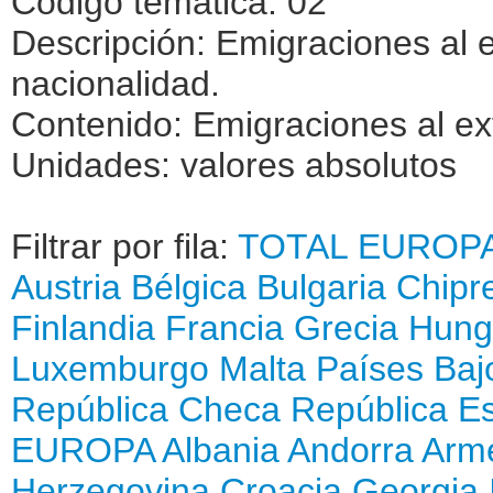
Código temática: 02
Descripción: Emigraciones al e
nacionalidad.
Contenido: Emigraciones al ext
Unidades: valores absolutos
Filtrar por fila:
TOTAL
EUROP
Austria
Bélgica
Bulgaria
Chipr
Finlandia
Francia
Grecia
Hung
Luxemburgo
Malta
Países Baj
República Checa
República E
EUROPA
Albania
Andorra
Arm
Herzegovina
Croacia
Georgia