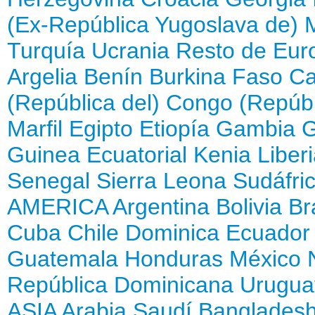
(Ex-República Yugoslava de)
Turquía
Ucrania
Resto de Eur
Argelia
Benín
Burkina Faso
Ca
(República del)
Congo (Repúbl
Marfil
Egipto
Etiopía
Gambia
Guinea Ecuatorial
Kenia
Liber
Senegal
Sierra Leona
Sudáfri
AMERICA
Argentina
Bolivia
Br
Cuba
Chile
Dominica
Ecuador
Guatemala
Honduras
México
República Dominicana
Urugua
ASIA
Arabia Saudí
Banglades