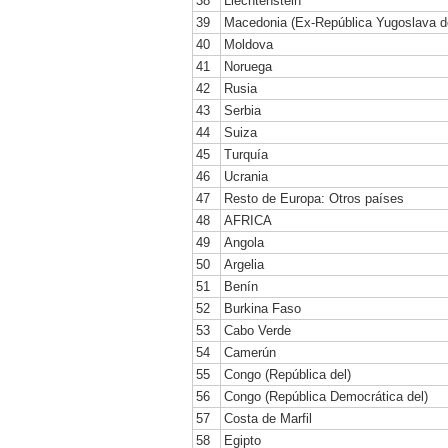
38
Liechtenstein
39
Macedonia (Ex-República Yugoslava d
40
Moldova
41
Noruega
42
Rusia
43
Serbia
44
Suiza
45
Turquía
46
Ucrania
47
Resto de Europa: Otros países
48
AFRICA
49
Angola
50
Argelia
51
Benín
52
Burkina Faso
53
Cabo Verde
54
Camerún
55
Congo (República del)
56
Congo (República Democrática del)
57
Costa de Marfil
58
Egipto