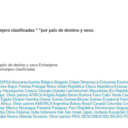
jero clasificadas " "por país de destino y sexo.
 país de destino y sexo.Extranjeros
xtranjero clasificadas
ROPEA
Alemania
Austria
Bélgica
Bulgaria
Chipre
Dinamarca
Eslovenia
Estoni
íses Bajos
Polonia
Portugal
Reino Unido
República Checa
República Eslovac
y Herzegovina
Croacia
Georgia
Islandia
Liechtenstein
Macedonia (Ex-Repúbli
pa: Otros países
AFRICA
Angola
Argelia
Benín
Burkina Faso
Cabo Verde
Ca
Egipto
Etiopía
Gambia
Ghana
Guinea
Guinea-Bissau
Guinea Ecuatorial
Keni
África: Otros países
AMERICA
Argentina
Bolivia
Brasil
Canadá
Colombia
Co
ras
México
Nicaragua
Panamá
Paraguay
Perú
República Dominicana
Urugua
de)
China
Filipinas
India
Indonesia
Irak
Irán
Israel
Japón
Jordania
Kazajstán
alia
Nueva Zelanda
Oceanía: Otros países
PAIS DESCONOCIDO
BAJAS P