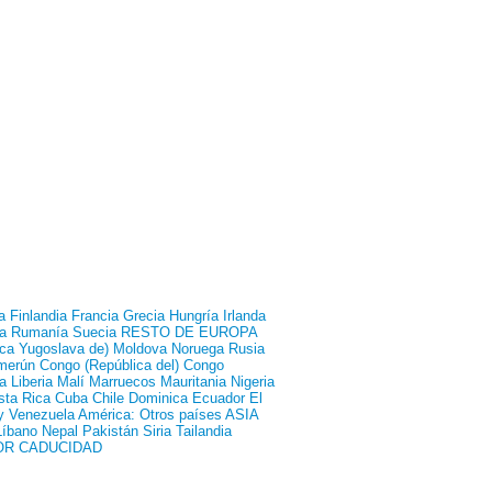
a
Finlandia
Francia
Grecia
Hungría
Irlanda
a
Rumanía
Suecia
RESTO DE EUROPA
ca Yugoslava de)
Moldova
Noruega
Rusia
merún
Congo (República del)
Congo
a
Liberia
Malí
Marruecos
Mauritania
Nigeria
sta Rica
Cuba
Chile
Dominica
Ecuador
El
y
Venezuela
América: Otros países
ASIA
Líbano
Nepal
Pakistán
Siria
Tailandia
OR CADUCIDAD