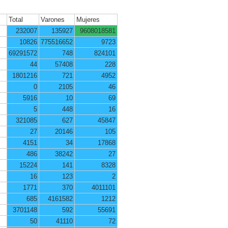
Total
Varones
Mujeres
232007
135927
9608018581
10826
775516652
9723
69291572
748
824101
44
57408
228
1801216
721
4952
0
2105
46
5916
10
69
5
448
16
321085
627
45847
27
20146
105
4151
34
17868
486
38242
27
15224
141
8328
16
123
2
1771
370
4011101
685
4161582
1212
3701148
592
55691
50
41110
72