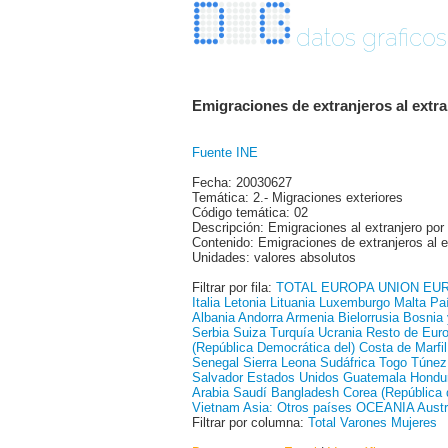
datos graficos
Emigraciones de extranjeros al extran
Fuente INE
Fecha: 20030627
Temática: 2.- Migraciones exteriores
Código temática: 02
Descripción: Emigraciones al extranjero por
Contenido: Emigraciones de extranjeros al e
Unidades: valores absolutos
Filtrar por fila:
TOTAL
EUROPA
UNION EU
Italia
Letonia
Lituania
Luxemburgo
Malta
Pa
Albania
Andorra
Armenia
Bielorrusia
Bosnia 
Serbia
Suiza
Turquía
Ucrania
Resto de Euro
(República Democrática del)
Costa de Marfil
Senegal
Sierra Leona
Sudáfrica
Togo
Túnez
Salvador
Estados Unidos
Guatemala
Hondu
Arabia Saudí
Bangladesh
Corea (República 
Vietnam
Asia: Otros países
OCEANIA
Austr
Filtrar por columna:
Total
Varones
Mujeres