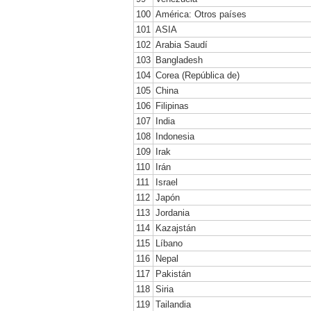
100
América: Otros países
101
ASIA
102
Arabia Saudí
103
Bangladesh
104
Corea (República de)
105
China
106
Filipinas
107
India
108
Indonesia
109
Irak
110
Irán
111
Israel
112
Japón
113
Jordania
114
Kazajstán
115
Líbano
116
Nepal
117
Pakistán
118
Siria
119
Tailandia