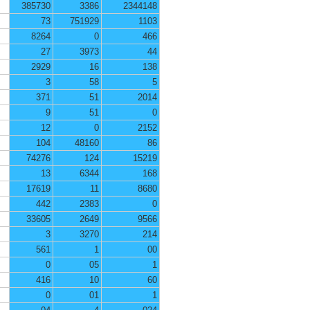
385730
3386
2344148
73
751929
1103
8264
0
466
27
3973
44
2929
16
138
3
58
5
371
51
2014
9
51
0
12
0
2152
104
48160
86
74276
124
15219
13
6344
168
17619
11
8680
442
2383
0
33605
2649
9566
3
3270
214
561
1
00
0
05
1
416
10
60
0
01
1