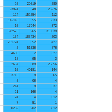
26
20519
280
23974
48
26276
124
152254
112
142118
55
6333
16
17944
372
572575
265
310339
154
185434
203
231724
352
3727
2
51336
876
4605
2
327
18
95
3
2657
389
26856
16
40181
144
3715
9
65
5
06
4
214
9
537
21
166
4
24
4
012
7
51
1
0232
202
3012