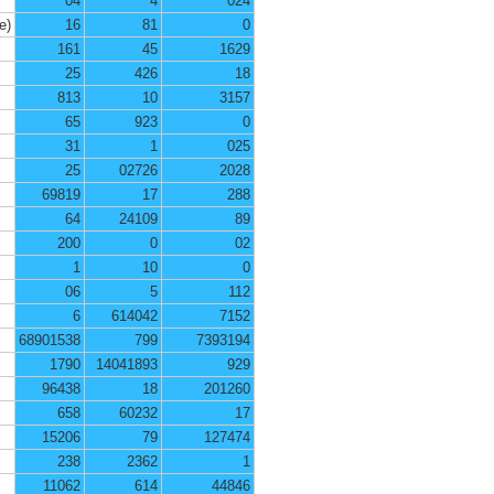
04
4
024
e)
16
81
0
161
45
1629
25
426
18
813
10
3157
65
923
0
31
1
025
25
02726
2028
69819
17
288
64
24109
89
200
0
02
1
10
0
06
5
112
6
614042
7152
68901538
799
7393194
1790
14041893
929
96438
18
201260
658
60232
17
15206
79
127474
238
2362
1
11062
614
44846