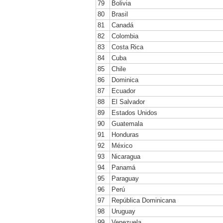
79
Bolivia
80
Brasil
81
Canadá
82
Colombia
83
Costa Rica
84
Cuba
85
Chile
86
Dominica
87
Ecuador
88
El Salvador
89
Estados Unidos
90
Guatemala
91
Honduras
92
México
93
Nicaragua
94
Panamá
95
Paraguay
96
Perú
97
República Dominicana
98
Uruguay
99
Venezuela