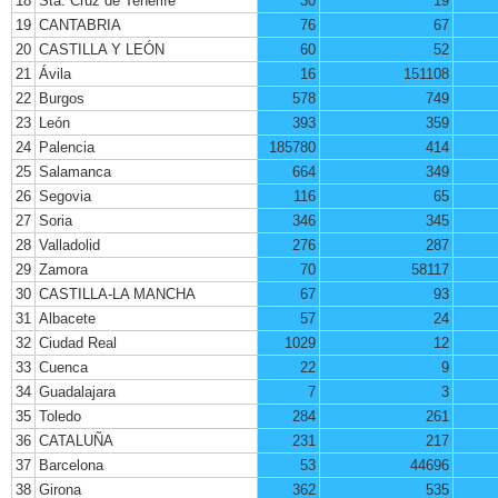
18
Sta. Cruz de Tenerife
30
19
19
CANTABRIA
76
67
20
CASTILLA Y LEÓN
60
52
21
Ávila
16
151108
22
Burgos
578
749
23
León
393
359
24
Palencia
185780
414
25
Salamanca
664
349
26
Segovia
116
65
27
Soria
346
345
28
Valladolid
276
287
29
Zamora
70
58117
30
CASTILLA-LA MANCHA
67
93
31
Albacete
57
24
32
Ciudad Real
1029
12
33
Cuenca
22
9
34
Guadalajara
7
3
35
Toledo
284
261
36
CATALUÑA
231
217
37
Barcelona
53
44696
38
Girona
362
535