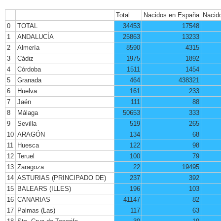
Total
Nacidos en España
Nacido
0
TOTAL
34453
17548
1
ANDALUCÍA
25863
13233
2
Almería
8590
4315
3
Cádiz
1975
1892
4
Córdoba
1511
1454
5
Granada
464
438321
6
Huelva
161
233
7
Jaén
111
88
8
Málaga
50653
333
9
Sevilla
519
265
10
ARAGÓN
134
68
11
Huesca
122
98
12
Teruel
100
79
13
Zaragoza
22
19495
14
ASTURIAS (PRINCIPADO DE)
237
392
15
BALEARS (ILLES)
196
103
16
CANARIAS
41147
82
17
Palmas (Las)
117
63