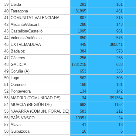
39
Lleida
281
161
40
Tarragona
81895
461
41
COMUNITAT VALENCIANA
607
318
42
Alicante/Alacant
288
143
43
Castellón/Castelló
1095
961
44
Valencia/València
650
576
45
EXTREMADURA
445
385841
46
Badajoz
384
573
47
Cáceres
256
268
48
GALICIA
1281215
638
49
Coruña (A)
653
333
50
Lugo
562
305
51
Ourense
168
181
52
Pontevedra
134
142
53
MADRID (COMUNIDAD DE)
34
391364
54
MURCIA (REGIÓN DE)
692
1152
55
NAVARRA (COMUN. FORAL DE)
583
212
56
PAÍS VASCO
10951
24
57
Álava
41
18
58
Guipúzcoa
10
6