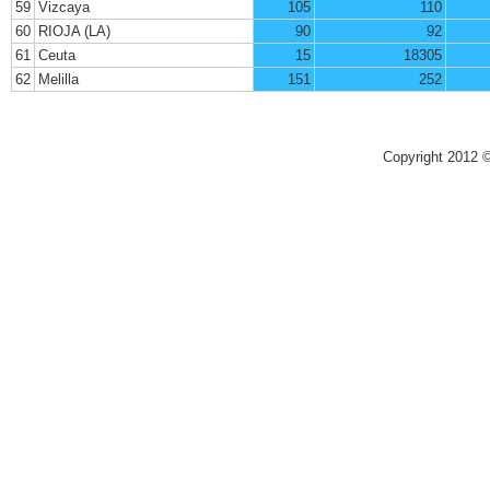
59
Vizcaya
105
110
60
RIOJA (LA)
90
92
61
Ceuta
15
18305
62
Melilla
151
252
Copyright 2012 