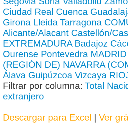
Segovia
Soria
Valladolid
Zamo
Ciudad Real
Cuenca
Guadalaj
Girona
Lleida
Tarragona
COMU
Alicante/Alacant
Castellón/Cas
EXTREMADURA
Badajoz
Các
Ourense
Pontevedra
MADRID
(REGIÓN DE)
NAVARRA (CO
Álava
Guipúzcoa
Vizcaya
RIOJ
Filtrar por columna:
Total
Naci
extranjero
Descargar para Excel
|
Ver grá