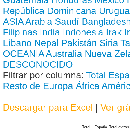
República Dominicana
Urugua
ASIA
Arabia Saudí
Banglades
Filipinas
India
Indonesia
Irak
I
Líbano
Nepal
Pakistán
Siria
Ta
OCEANIA
Australia
Nueva Zel
DESCONOCIDO
Filtrar por columna:
Total
Espa
Resto de Europa
África
Améri
Descargar para Excel
|
Ver grá
Total
España
Total extran