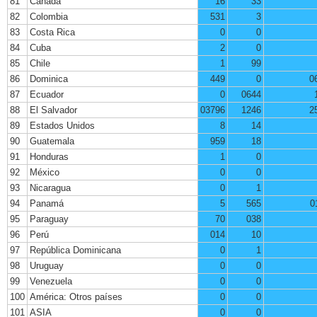
81
Canadá
16
33
82
Colombia
531
3
83
Costa Rica
0
0
84
Cuba
2
0
85
Chile
1
99
86
Dominica
449
0
0
87
Ecuador
0
0644
88
El Salvador
03796
1246
2
89
Estados Unidos
8
14
90
Guatemala
959
18
91
Honduras
1
0
92
México
0
0
93
Nicaragua
0
1
94
Panamá
5
565
0
95
Paraguay
70
038
96
Perú
014
10
97
República Dominicana
0
1
98
Uruguay
0
0
99
Venezuela
0
0
100
América: Otros países
0
0
101
ASIA
0
0