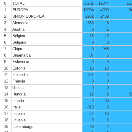
0
TOTAL
33781
17044
16
1
EUROPA
10094
4099
2
2
UNION EUROPEA
2982
2439
3
Alemania
633
8
4
Austria
0
1
5
Bélgica
18
20
6
Bulgaria
0
0
7
Chipre
0
088
8
Dinamarca
07
6
9
Eslovenia
0
0
10
Estonia
13
13
11
Finlandia
597
9
12
Francia
0
0
13
Grecia
0
0
14
Hungría
12
2
0
15
Irlanda
0
00
16
Italia
010
8
17
Letonia
54
18
18
Lituania
0
0
19
Luxemburgo
93
2