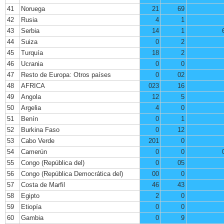
41
Noruega
21
69
42
Rusia
4
1
43
Serbia
14
1
44
Suiza
0
2
45
Turquía
18
2
46
Ucrania
0
0
47
Resto de Europa: Otros países
0
02
48
AFRICA
023
16
49
Angola
12
5
50
Argelia
4
0
51
Benín
0
1
52
Burkina Faso
0
12
53
Cabo Verde
201
0
54
Camerún
0
0
55
Congo (República del)
0
05
56
Congo (República Democrática del)
00
0
57
Costa de Marfil
46
43
58
Egipto
2
0
59
Etiopía
0
0
60
Gambia
0
9