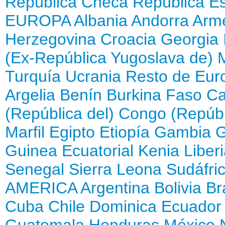
República Checa
República E
EUROPA
Albania
Andorra
Arm
Herzegovina
Croacia
Georgia
(Ex-República Yugoslava de)
Turquía
Ucrania
Resto de Eur
Argelia
Benín
Burkina Faso
Ca
(República del)
Congo (Repúbl
Marfil
Egipto
Etiopía
Gambia
Guinea Ecuatorial
Kenia
Liber
Senegal
Sierra Leona
Sudáfri
AMERICA
Argentina
Bolivia
Br
Cuba
Chile
Dominica
Ecuador
Guatemala
Honduras
México