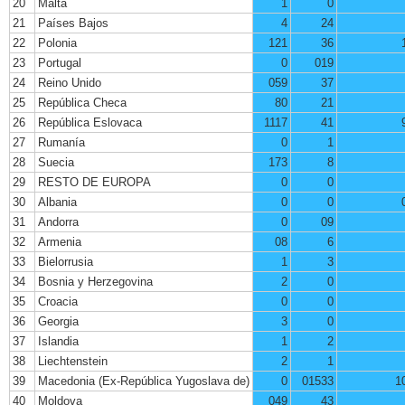
20
Malta
1
0
21
Países Bajos
4
24
22
Polonia
121
36
23
Portugal
0
019
24
Reino Unido
059
37
25
República Checa
80
21
26
República Eslovaca
1117
41
27
Rumanía
0
1
28
Suecia
173
8
29
RESTO DE EUROPA
0
0
30
Albania
0
0
31
Andorra
0
09
32
Armenia
08
6
33
Bielorrusia
1
3
34
Bosnia y Herzegovina
2
0
35
Croacia
0
0
36
Georgia
3
0
37
Islandia
1
2
38
Liechtenstein
2
1
39
Macedonia (Ex-República Yugoslava de)
0
01533
1
40
Moldova
049
43