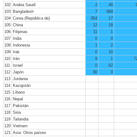
102
Arabia Saudí
2
40
103
Bangladesh
7
069
104
Corea (República de)
054
17
105
China
12
18
106
Filipinas
11
1
107
India
0
0
108
Indonesia
1
2
109
Irak
0
10
110
Irán
9
1
7
111
Israel
0
62
112
Japón
00
0
113
Jordania
114
Kazajstán
115
Líbano
116
Nepal
117
Pakistán
118
Siria
119
Tailandia
120
Vietnam
121
Asia: Otros países