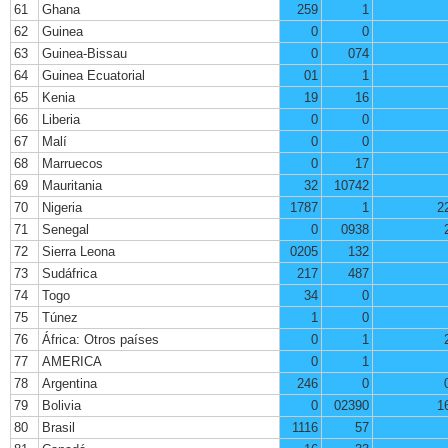
61
Ghana
259
1
62
Guinea
0
0
63
Guinea-Bissau
0
074
64
Guinea Ecuatorial
01
1
65
Kenia
19
16
66
Liberia
0
0
67
Malí
0
0
68
Marruecos
0
17
69
Mauritania
32
10742
70
Nigeria
1787
1
2
71
Senegal
0
0938
72
Sierra Leona
0205
132
73
Sudáfrica
217
487
74
Togo
34
0
75
Túnez
1
0
76
África: Otros países
0
1
77
AMERICA
0
1
78
Argentina
246
0
79
Bolivia
0
02390
1
80
Brasil
1116
57