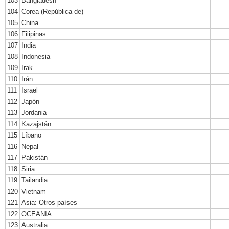
103
Bangladesh
104
Corea (República de)
105
China
106
Filipinas
107
India
108
Indonesia
109
Irak
110
Irán
111
Israel
112
Japón
113
Jordania
114
Kazajstán
115
Líbano
116
Nepal
117
Pakistán
118
Siria
119
Tailandia
120
Vietnam
121
Asia: Otros países
122
OCEANIA
123
Australia