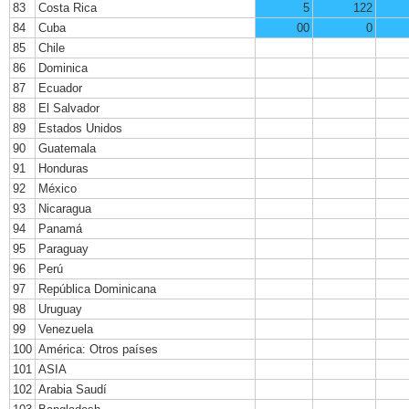
83
Costa Rica
5
122
84
Cuba
00
0
85
Chile
86
Dominica
87
Ecuador
88
El Salvador
89
Estados Unidos
90
Guatemala
91
Honduras
92
México
93
Nicaragua
94
Panamá
95
Paraguay
96
Perú
97
República Dominicana
98
Uruguay
99
Venezuela
100
América: Otros países
101
ASIA
102
Arabia Saudí