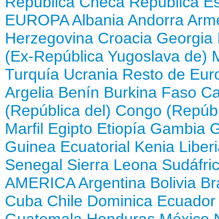
República Checa
República E
EUROPA
Albania
Andorra
Arm
Herzegovina
Croacia
Georgia
(Ex-República Yugoslava de)
Turquía
Ucrania
Resto de Eur
Argelia
Benín
Burkina Faso
Ca
(República del)
Congo (Repúbl
Marfil
Egipto
Etiopía
Gambia
Guinea Ecuatorial
Kenia
Liber
Senegal
Sierra Leona
Sudáfri
AMERICA
Argentina
Bolivia
Br
Cuba
Chile
Dominica
Ecuador
Guatemala
Honduras
México