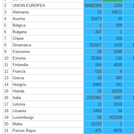
2
UNION EUROPEA
56902359
1204
3
Alemania
33
43671
4
Austria
31973
35
5
Bélgica
1
288
6
Bulgaria
447
1
7
Chipre
0
036
8
Dinamarca
152927
1428
9
Eslovenia
28
3348
10
Estonia
25309
130
11
Finlandia
264
4010
12
Francia
010
6
13
Grecia
43
293
14
Hungría
0466
241
15
Irlanda
25
16529
16
Italia
2722391
1097
17
Letonia
11
1019
18
Lituania
1459
34
19
Luxemburgo
59
423158
20
Malta
15232
2
21
Países Bajos
475
4870