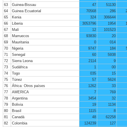
63
Guinea-Bissau
47
51130
64
Guinea Ecuatorial
70568
286
65
Kenia
324
306644
66
Liberia
3053796
1954
67
Malí
12
101523
68
Marruecos
93830
20
69
Mauritania
0
014
70
Nigeria
9747
184
71
Senegal
60
5938
72
Sierra Leona
2114
9
73
Sudáfrica
1
00
74
Togo
035
15
75
Túnez
57
5624
76
África: Otros países
1262
33
77
AMERICA
7
769
78
Argentina
3454
32
79
Bolivia
19
1134
80
Brasil
1115
8
81
Canadá
48
62258
82
Colombia
124239
127