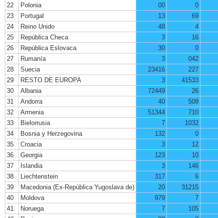
22
Polonia
00
0
23
Portugal
13
69
24
Reino Unido
48
4
25
República Checa
3
16
26
República Eslovaca
30
0
27
Rumanía
3
042
28
Suecia
23416
227
29
RESTO DE EUROPA
3
41533
30
Albania
72449
26
31
Andorra
40
508
32
Armenia
51344
710
33
Bielorrusia
7
1032
34
Bosnia y Herzegovina
132
0
35
Croacia
3
12
36
Georgia
123
10
37
Islandia
3
146
38
Liechtenstein
317
6
39
Macedonia (Ex-República Yugoslava de)
20
31215
40
Moldova
979
7
41
Noruega
7
105