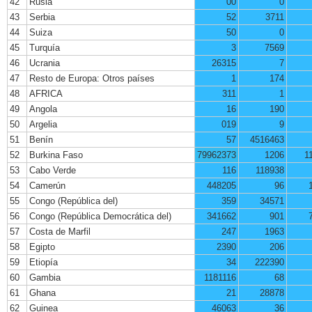
42
Rusia
00
0
43
Serbia
52
3711
44
Suiza
50
0
45
Turquía
3
7569
46
Ucrania
26315
7
47
Resto de Europa: Otros países
1
174
48
AFRICA
311
1
49
Angola
16
190
50
Argelia
019
9
51
Benín
57
4516463
52
Burkina Faso
79962373
1206
1
53
Cabo Verde
116
118938
54
Camerún
448205
96
55
Congo (República del)
359
34571
56
Congo (República Democrática del)
341662
901
57
Costa de Marfil
247
1963
58
Egipto
2390
206
59
Etiopía
34
222390
60
Gambia
1181116
68
61
Ghana
21
28878
62
Guinea
46063
36