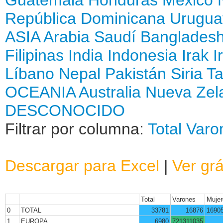
República Dominicana
Urugua
ASIA
Arabia Saudí
Banglades
Filipinas
India
Indonesia
Irak
I
Líbano
Nepal
Pakistán
Siria
Ta
OCEANIA
Australia
Nueva Zel
DESCONOCIDO
Filtrar por columna:
Total
Varo
Descargar para Excel
|
Ver grá
Total
Varones
Mujer
0
TOTAL
33781
16876
1690
1
EUROPA
6980
721311035