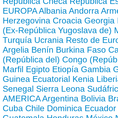
República Checa
República E
EUROPA
Albania
Andorra
Arm
Herzegovina
Croacia
Georgia
(Ex-República Yugoslava de)
Turquía
Ucrania
Resto de Eur
Argelia
Benín
Burkina Faso
Ca
(República del)
Congo (Repúbl
Marfil
Egipto
Etiopía
Gambia
Guinea Ecuatorial
Kenia
Liber
Senegal
Sierra Leona
Sudáfri
AMERICA
Argentina
Bolivia
Br
Cuba
Chile
Dominica
Ecuador
Guatemala
Honduras
México