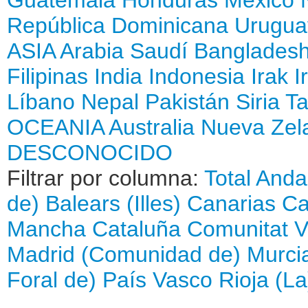
República Dominicana
Urugua
ASIA
Arabia Saudí
Banglades
Filipinas
India
Indonesia
Irak
I
Líbano
Nepal
Pakistán
Siria
Ta
OCEANIA
Australia
Nueva Zel
DESCONOCIDO
Filtrar por columna:
Total
Anda
de)
Balears (Illes)
Canarias
Ca
Mancha
Cataluña
Comunitat V
Madrid (Comunidad de)
Murci
Foral de)
País Vasco
Rioja (La