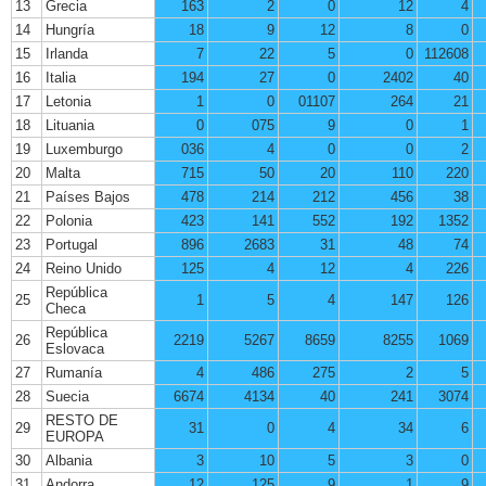
13
Grecia
163
2
0
12
4
14
Hungría
18
9
12
8
0
15
Irlanda
7
22
5
0
112608
16
Italia
194
27
0
2402
40
17
Letonia
1
0
01107
264
21
18
Lituania
0
075
9
0
1
19
Luxemburgo
036
4
0
0
2
20
Malta
715
50
20
110
220
21
Países Bajos
478
214
212
456
38
22
Polonia
423
141
552
192
1352
23
Portugal
896
2683
31
48
74
24
Reino Unido
125
4
12
4
226
República
25
1
5
4
147
126
Checa
República
26
2219
5267
8659
8255
1069
Eslovaca
27
Rumanía
4
486
275
2
5
28
Suecia
6674
4134
40
241
3074
RESTO DE
29
31
0
4
34
6
EUROPA
30
Albania
3
10
5
3
0
31
Andorra
12
125
9
1
9