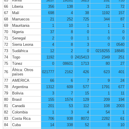
65
Kenia
3637
19161
5625
282
755
66
Liberia
356
138
3
21
72
67
Malí
698
4
38
1192
157
68
Marruecos
21
252
725
344
87
69
Mauritania
1
10
1
1
1
70
Nigeria
37
8
0
1
0
71
Senegal
2
0
1
0
0
72
Sierra Leona
4
8
3
0
0540
73
Sudáfrica
12
2
0
0218255
18845
74
Togo
1192
0
2415413
2349
251
75
Túnez
0
08601
1713
80
27
África: Otros
76
021777
2162
426
623
401
países
77
AMERICA
66
6
7
9
24
78
Argentina
1312
609
577
1791
677
79
Bolivia
3
7
15
1
11
80
Brasil
155
1574
129
209
194
81
Canadá
201
53
112
108
2003
82
Colombia
1
3
4
54
1
83
Costa Rica
706
938
8072
2282
61
84
Cuba
14
338
52
8
10