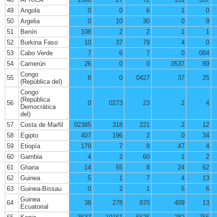
49
Angola
0
0
6
1
0
50
Argelia
0
10
30
0
9
51
Benín
108
2
2
1
1
52
Burkina Faso
10
37
79
4
0
53
Cabo Verde
7
6
7
0
084
54
Camerún
26
0
0
0537
89
Congo
55
8
0
0427
37
25
(República del)
Congo
(República
56
0
0273
23
2
4
Democrática
del)
57
Costa de Marfil
02385
318
221
2
12
58
Egipto
407
196
2
0
34
59
Etiopía
179
7
8
47
4
60
Gambia
4
2
60
1
2
61
Ghana
14
55
8
24
62
62
Guinea
5
1
7
4
13
63
Guinea-Bissau
0
2
1
5
6
Guinea
64
38
278
870
409
13
Ecuatorial