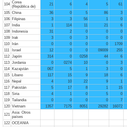
Corea
104
21
6
4
5
61
(República de)
105
China
36
0
5
86
3
106
Filipinas
3
3
56
1
0
107
India
1
114
11
21
6
108
Indonesia
31
2
0
0
0
109
Irak
3
0
3
0
0
110
Irán
0
0
0
0
1709
111
Israel
12
0
0
09009
255
112
Japón
314
0
0258
44
6
113
Jordania
0
0274
10
0
3
114
Kazajstán
067
5
1
3
0
115
Líbano
117
15
9
18
6
116
Nepal
4
10
22
9
1
117
Pakistán
5
17
8
1
15
118
Siria
4
1
0
5
0
119
Tailandia
0
0
0
0
7
120
Vietnam
1357
7175
8051
29282
16072
Asia: Otros
121
países
122
OCEANIA