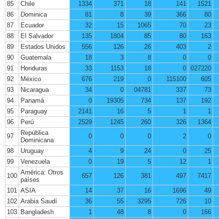
85
Chile
1334
371
18
141
1521
86
Dominica
81
8
39
366
80
87
Ecuador
32
15
1065
70
23
88
El Salvador
135
1804
85
80
163
89
Estados Unidos
556
126
26
403
2
90
Guatemala
18
3
8
0
0
91
Honduras
33
1153
18
0
027220
92
México
676
219
0
115100
605
93
Nicaragua
34
0
04781
337
73
94
Panamá
0
19305
734
137
192
95
Paraguay
2141
16
5
1
1
96
Perú
2529
1245
260
326
1364
República
97
0
0
0
2
0
Dominicana
98
Uruguay
4
9
24
0
25
99
Venezuela
0
19
5
12
1
América: Otros
100
657
126
381
497
7417
países
101
ASIA
14
37
16
1696
49
102
Arabia Saudí
36
55
3295
726
10
103
Bangladesh
1
48
8
0
166