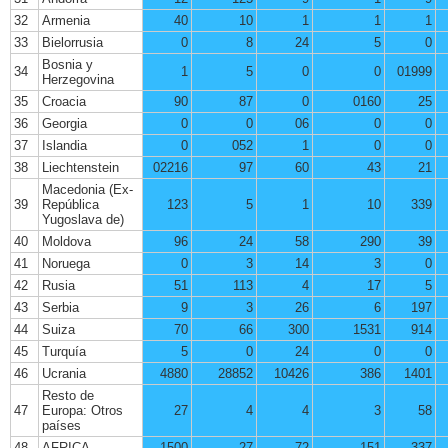
32
Armenia
40
10
1
1
1
33
Bielorrusia
0
8
24
5
0
Bosnia y
34
1
5
0
0
01999
Herzegovina
35
Croacia
90
87
0
0160
25
36
Georgia
0
0
06
0
0
37
Islandia
0
052
1
0
0
38
Liechtenstein
02216
97
60
43
21
Macedonia (Ex-
39
República
123
5
1
10
339
Yugoslava de)
40
Moldova
96
24
58
290
39
41
Noruega
0
3
14
3
0
42
Rusia
51
113
4
17
5
43
Serbia
9
3
26
6
197
44
Suiza
70
66
300
1531
914
45
Turquía
5
0
24
0
0
46
Ucrania
4880
28852
10426
386
1401
Resto de
47
Europa: Otros
27
4
4
3
58
países
48
AFRICA
1500
27
72
151
337