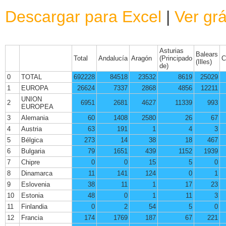
Descargar para Excel
|
Ver grá
Asturias
Balears
Total
Andalucía
Aragón
(Principado
C
(Illes)
de)
0
TOTAL
692228
84518
23532
8619
25029
1
EUROPA
26624
7337
2868
4856
12211
UNION
2
6951
2681
4627
11339
993
EUROPEA
3
Alemania
60
1408
2580
26
67
4
Austria
63
191
1
4
3
5
Bélgica
273
14
38
18
467
6
Bulgaria
79
1651
439
1152
1939
7
Chipre
0
0
15
5
0
8
Dinamarca
11
141
124
0
1
9
Eslovenia
38
11
1
17
23
10
Estonia
48
0
1
11
3
11
Finlandia
0
2
54
5
0
12
Francia
174
1769
187
67
221