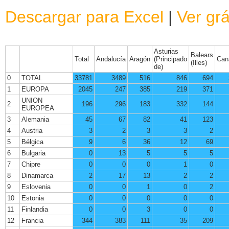
Descargar para Excel
|
Ver grá
Asturias
Balears
Total
Andalucía
Aragón
(Principado
Can
(Illes)
de)
0
TOTAL
33781
3489
516
846
694
1
EUROPA
2045
247
385
219
371
UNION
2
196
296
183
332
144
EUROPEA
3
Alemania
45
67
82
41
123
4
Austria
3
2
3
3
2
5
Bélgica
9
6
36
12
69
6
Bulgaria
0
13
5
5
5
7
Chipre
0
0
0
1
0
8
Dinamarca
2
17
13
2
2
9
Eslovenia
0
0
1
0
2
10
Estonia
0
0
0
0
0
11
Finlandia
0
0
3
0
0
12
Francia
344
383
111
35
209