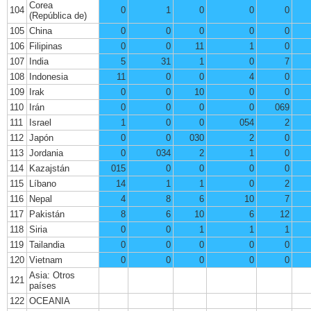
Corea
104
0
1
0
0
0
(República de)
105
China
0
0
0
0
0
106
Filipinas
0
0
11
1
0
107
India
5
31
1
0
7
108
Indonesia
11
0
0
4
0
109
Irak
0
0
10
0
0
110
Irán
0
0
0
0
069
111
Israel
1
0
0
054
2
112
Japón
0
0
030
2
0
113
Jordania
0
034
2
1
0
114
Kazajstán
015
0
0
0
0
115
Líbano
14
1
1
0
2
116
Nepal
4
8
6
10
7
117
Pakistán
8
6
10
6
12
118
Siria
0
0
1
1
1
119
Tailandia
0
0
0
0
0
120
Vietnam
0
0
0
0
0
Asia: Otros
121
países
122
OCEANIA