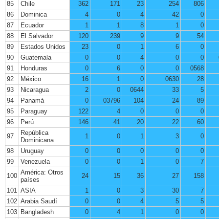
85
Chile
362
171
23
254
806
86
Dominica
4
0
4
42
0
87
Ecuador
1
1
8
1
0
88
El Salvador
120
239
9
9
54
89
Estados Unidos
23
0
1
6
0
90
Guatemala
0
0
4
0
0
91
Honduras
0
6
0
0
0568
92
México
16
1
0
0630
28
93
Nicaragua
2
0
0644
33
5
94
Panamá
0
03796
104
24
89
95
Paraguay
122
4
0
0
0
96
Perú
146
41
20
22
60
República
97
1
0
1
3
0
Dominicana
98
Uruguay
0
0
0
0
0
99
Venezuela
0
0
1
0
7
América: Otros
100
24
15
36
27
158
países
101
ASIA
1
0
3
30
7
102
Arabia Saudí
0
0
4
5
5
103
Bangladesh
0
4
1
0
0