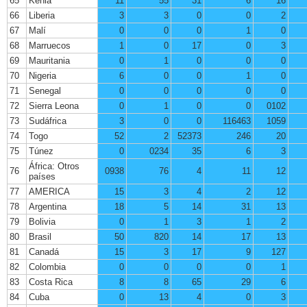
65
Kenia
11
55
31
6
16
66
Liberia
3
3
0
0
2
67
Malí
0
0
0
1
0
68
Marruecos
1
0
17
0
3
69
Mauritania
0
1
0
0
0
70
Nigeria
6
0
0
1
0
71
Senegal
0
0
0
0
0
72
Sierra Leona
0
1
0
0
0102
73
Sudáfrica
3
0
0
116463
1059
74
Togo
52
2
52373
246
20
75
Túnez
0
0234
35
6
3
África: Otros
76
0938
76
4
11
12
países
77
AMERICA
15
3
4
2
12
78
Argentina
18
5
14
31
13
79
Bolivia
0
1
3
1
2
80
Brasil
50
820
14
17
13
81
Canadá
15
3
17
9
127
82
Colombia
0
0
0
0
1
83
Costa Rica
8
8
65
29
6
84
Cuba
0
13
4
0
3