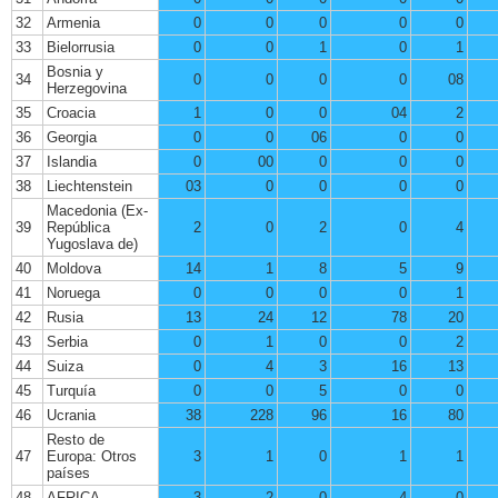
32
Armenia
0
0
0
0
0
33
Bielorrusia
0
0
1
0
1
Bosnia y
34
0
0
0
0
08
Herzegovina
35
Croacia
1
0
0
04
2
36
Georgia
0
0
06
0
0
37
Islandia
0
00
0
0
0
38
Liechtenstein
03
0
0
0
0
Macedonia (Ex-
39
República
2
0
2
0
4
Yugoslava de)
40
Moldova
14
1
8
5
9
41
Noruega
0
0
0
0
1
42
Rusia
13
24
12
78
20
43
Serbia
0
1
0
0
2
44
Suiza
0
4
3
16
13
45
Turquía
0
0
5
0
0
46
Ucrania
38
228
96
16
80
Resto de
47
Europa: Otros
3
1
0
1
1
países
48
AFRICA
3
2
0
4
0