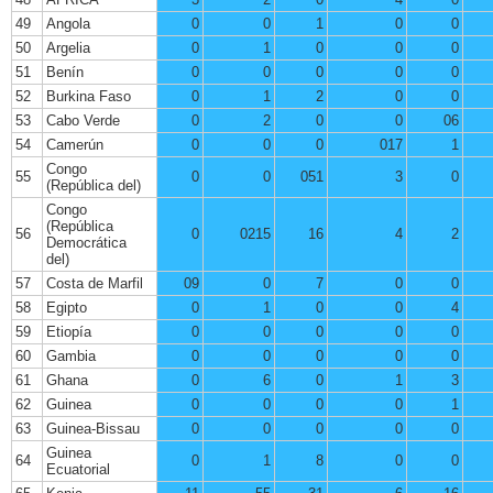
49
Angola
0
0
1
0
0
50
Argelia
0
1
0
0
0
51
Benín
0
0
0
0
0
52
Burkina Faso
0
1
2
0
0
53
Cabo Verde
0
2
0
0
06
54
Camerún
0
0
0
017
1
Congo
55
0
0
051
3
0
(República del)
Congo
(República
56
0
0215
16
4
2
Democrática
del)
57
Costa de Marfil
09
0
7
0
0
58
Egipto
0
1
0
0
4
59
Etiopía
0
0
0
0
0
60
Gambia
0
0
0
0
0
61
Ghana
0
6
0
1
3
62
Guinea
0
0
0
0
1
63
Guinea-Bissau
0
0
0
0
0
Guinea
64
0
1
8
0
0
Ecuatorial