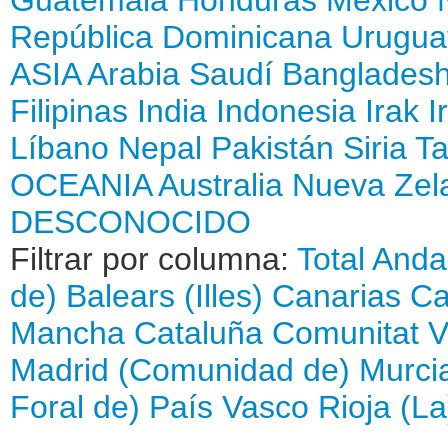
República Dominicana
Urugua
ASIA
Arabia Saudí
Banglades
Filipinas
India
Indonesia
Irak
I
Líbano
Nepal
Pakistán
Siria
Ta
OCEANIA
Australia
Nueva Zel
DESCONOCIDO
Filtrar por columna:
Total
Anda
de)
Balears (Illes)
Canarias
Ca
Mancha
Cataluña
Comunitat V
Madrid (Comunidad de)
Murci
Foral de)
País Vasco
Rioja (La