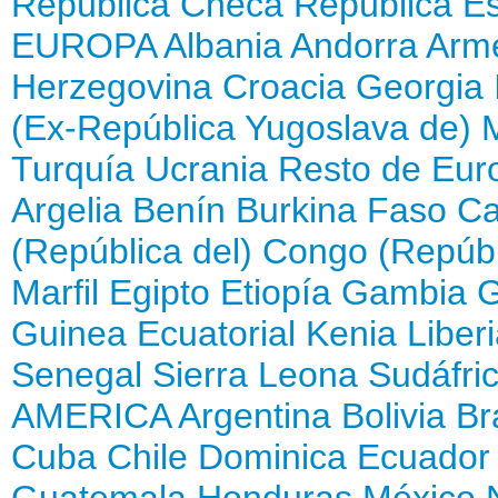
República Checa
República E
EUROPA
Albania
Andorra
Arm
Herzegovina
Croacia
Georgia
(Ex-República Yugoslava de)
Turquía
Ucrania
Resto de Eur
Argelia
Benín
Burkina Faso
Ca
(República del)
Congo (Repúbl
Marfil
Egipto
Etiopía
Gambia
Guinea Ecuatorial
Kenia
Liber
Senegal
Sierra Leona
Sudáfri
AMERICA
Argentina
Bolivia
Br
Cuba
Chile
Dominica
Ecuador
Guatemala
Honduras
México