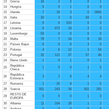
13
Grecia
16
2
2
0
1
14
Hungría
5
0
1
0
0
15
Irlanda
7
19
3
0
0665
16
Italia
20
3
0
50
0
17
Letonia
0
0
010
0
0
18
Lituania
0
072
18
2
2
19
Luxemburgo
03
0
0
0
0
20
Malta
78
7
34
8
18
21
Países Bajos
0
0
0
3
0
22
Polonia
4
6
12
1
54
23
Portugal
32
121
37
57
46
24
Reino Unido
1
0
1
0
1
República
25
1
0
0
1
5
Checa
República
26
3
2
8
4
4
Eslovaca
27
Rumanía
1
25
9
1
5
28
Suecia
911
243
34
811
291
RESTO DE
29
0
0
0
1
0
EUROPA
30
Albania
11
104
28
1
2
31
Andorra
0
0
0
0
0