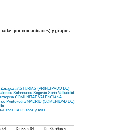
grupadas por comunidades) y grupos
Zaragoza
ASTURIAS (PRINCIPADO DE)
alencia
Salamanca
Segovia
Soria
Valladolid
arragona
COMUNITAT VALENCIANA
nse
Pontevedra
MADRID (COMUNIDAD DE)
lla
 64 años
De 65 años y más
a 54
De 55 a 64
De 65 años y