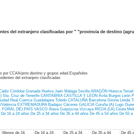
tes del extranjero clasificadas por " "provincia de destino (a
ero por CCAA/prov.destino y grupos edad.Españoles
dentes del extranjero clasificadas
Cádiz
Córdoba
Granada
Huelva
Jaén
Málaga
Sevilla
ARAGÓN
Huesca
Teruel
)
Sta. Cruz de Tenerife
CANTABRIA
CASTILLA Y LEÓN
Ávila
Burgos
León
P
iudad Real
Cuenca
Guadalajara
Toledo
CATALUÑA
Barcelona
Girona
Lleida
T
/València
EXTREMADURA
Badajoz
Cáceres
GALICIA
Coruña (A)
Lugo
Oure
 FORAL DE)
PAÍS VASCO
Álava
Guipúzcoa
Vizcaya
RIOJA (LA)
Ceuta
Meli
De 16 a 24 años
De 25 a 34 años
De 35 a 44 años
De 45 a 54 años
De 55 a
Menos de 16
De 16 a 24
De 25 a 34
De 35 a 44
De 45 