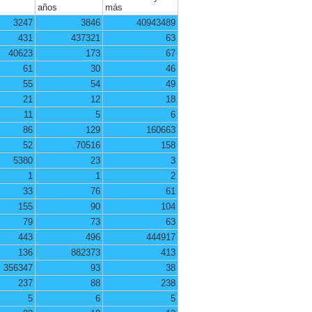
años
más
3247
3846
40943489
431
437321
63
40623
173
67
61
30
46
55
54
49
21
12
18
11
5
6
86
129
160663
52
70516
158
5380
23
3
1
1
2
33
76
61
155
90
104
79
73
63
443
496
444917
136
882373
413
356347
93
38
237
88
238
5
6
5