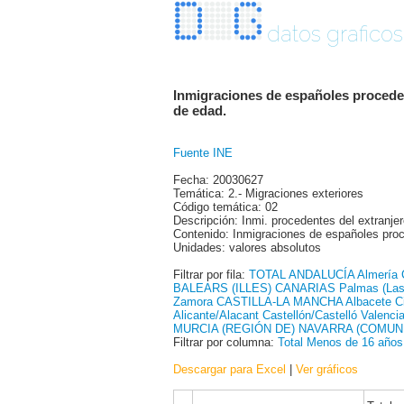
datos graficos
Inmigraciones de españoles proceden
de edad.
Fuente INE
Fecha: 20030627
Temática: 2.- Migraciones exteriores
Código temática: 02
Descripción: Inmi. procedentes del extranj
Contenido: Inmigraciones de españoles proce
Unidades: valores absolutos
Filtrar por fila:
TOTAL
ANDALUCÍA
Almería
BALEARS (ILLES)
CANARIAS
Palmas (Las
Zamora
CASTILLA-LA MANCHA
Albacete
C
Alicante/Alacant
Castellón/Castelló
Valencia
MURCIA (REGIÓN DE)
NAVARRA (COMUN.
Filtrar por columna:
Total
Menos de 16 años
Descargar para Excel
|
Ver gráficos