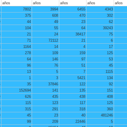
años
años
años
años
años
1
7802
3994
6455
4343
6
375
608
470
302
0
44
49
23
62
1
104
55
64
39243
3
21
24
38417
75
1
71
72112
21
6
3
1164
14
4
17
6
278
109
159
125
1
64
146
97
53
7
96
76
51
45
8
13
5
7
1115
2
1
3
5421
134
5
35
37846
122
92
1
152694
141
135
151
0
626
435
438
408
3
115
123
117
125
0
315
291
318
360
0
45
23
40
481246
1
99
209
22446
5