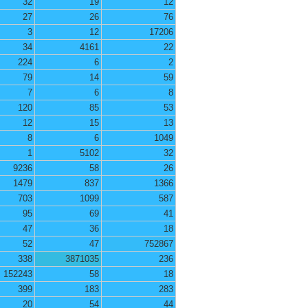
32
19
12
27
26
76
3
12
17206
34
4161
22
224
6
2
79
14
59
7
6
8
120
85
53
12
15
13
8
6
1049
1
5102
32
9236
58
26
1479
837
1366
703
1099
587
95
69
41
47
36
18
52
47
752867
338
3871035
236
152243
58
18
399
183
283
20
54
44