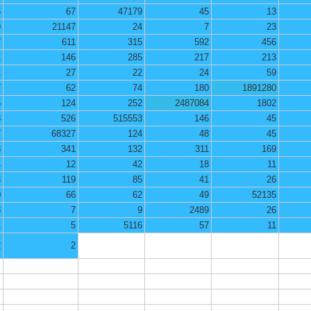
5
67
47179
45
13
9
21147
24
7
23
7
611
315
592
456
1
146
285
217
213
1
27
22
24
59
7
62
74
180
1891280
5
124
252
2487084
1802
3
526
515553
146
45
7
68327
124
48
45
8
341
132
311
169
4
12
42
18
11
3
119
85
41
26
0
66
62
49
52135
8
7
9
2489
26
1
5
5116
57
11
2
2