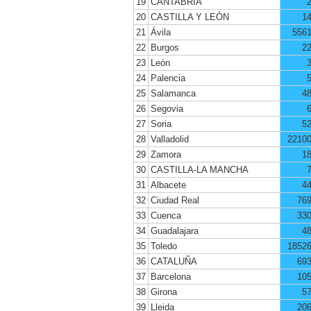
19
CANTABRIA
20
CASTILLA Y LEÓN
1
21
Ávila
556
22
Burgos
2
23
León
24
Palencia
25
Salamanca
4
26
Segovia
27
Soria
5
28
Valladolid
2210
29
Zamora
1
30
CASTILLA-LA MANCHA
31
Albacete
4
32
Ciudad Real
76
33
Cuenca
33
34
Guadalajara
4
35
Toledo
1852
36
CATALUÑA
69
37
Barcelona
10
38
Girona
5
39
Lleida
20