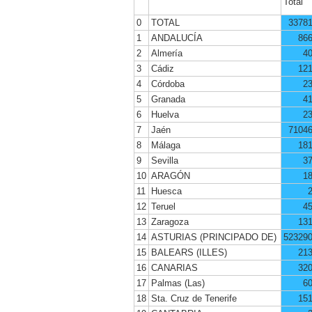
Total
0
TOTAL
3378
1
ANDALUCÍA
86
2
Almería
4
3
Cádiz
12
4
Córdoba
2
5
Granada
4
6
Huelva
2
7
Jaén
7104
8
Málaga
18
9
Sevilla
3
10
ARAGÓN
1
11
Huesca
12
Teruel
4
13
Zaragoza
13
14
ASTURIAS (PRINCIPADO DE)
52329
15
BALEARS (ILLES)
21
16
CANARIAS
32
17
Palmas (Las)
6
18
Sta. Cruz de Tenerife
15