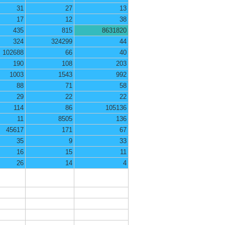
31
27
13
17
12
38
435
815
8631820
324
324299
44
102688
66
40
190
108
203
1003
1543
992
88
71
58
29
22
22
114
86
105136
11
8505
136
45617
171
67
35
9
33
16
15
11
26
14
4