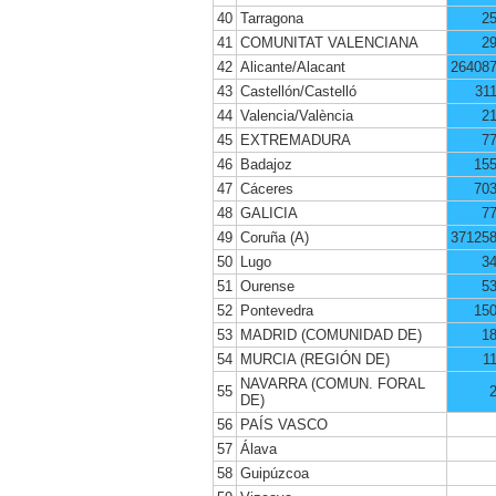
40
Tarragona
2
41
COMUNITAT VALENCIANA
2
42
Alicante/Alacant
26408
43
Castellón/Castelló
31
44
Valencia/València
2
45
EXTREMADURA
7
46
Badajoz
15
47
Cáceres
70
48
GALICIA
7
49
Coruña (A)
37125
50
Lugo
3
51
Ourense
5
52
Pontevedra
15
53
MADRID (COMUNIDAD DE)
1
54
MURCIA (REGIÓN DE)
1
NAVARRA (COMUN. FORAL
55
DE)
56
PAÍS VASCO
57
Álava
58
Guipúzcoa