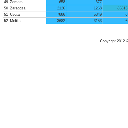
49
Zamora
658
377
50
Zaragoza
2126
1268
85813
51
Ceuta
7886
5849
6
52
Melilla
3682
3153
6
Copyright 2012 