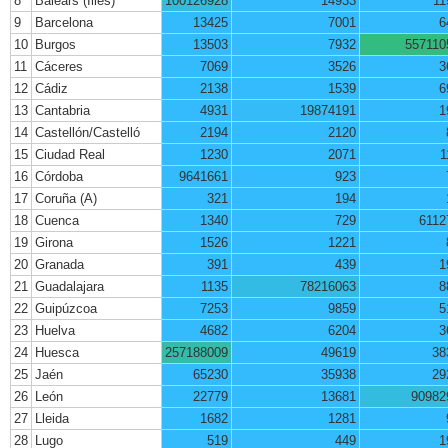
8
Balears (Illes)
100126928
14933
11
9
Barcelona
13425
7001
6
10
Burgos
13503
7932
557110
11
Cáceres
7069
3526
3
12
Cádiz
2138
1539
6
13
Cantabria
4931
19874191
1
14
Castellón/Castelló
2194
2120
15
Ciudad Real
1230
2071
1
16
Córdoba
9641661
923
17
Coruña (A)
321
194
18
Cuenca
1340
729
6112
19
Girona
1526
1221
20
Granada
391
439
1
21
Guadalajara
1135
78216063
8
22
Guipúzcoa
7253
9859
5
23
Huelva
4682
6204
3
24
Huesca
257188009
49619
38
25
Jaén
65230
35938
29
26
León
22779
13681
90982
27
Lleida
1682
1281
28
Lugo
519
449
1