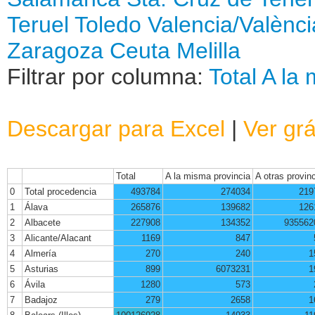
Teruel
Toledo
Valencia/Valènci
Zaragoza
Ceuta
Melilla
Filtrar por columna:
Total
A la 
Descargar para Excel
|
Ver grá
Total
A la misma provincia
A otras provin
0
Total procedencia
493784
274034
219
1
Álava
265876
139682
126
2
Albacete
227908
134352
935562
3
Alicante/Alacant
1169
847
4
Almería
270
240
1
5
Asturias
899
6073231
1
6
Ávila
1280
573
7
Badajoz
279
2658
1