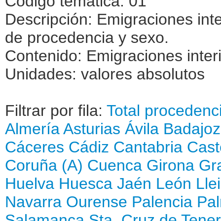
Código temática: 01
Descripción: Emigraciones inte
de procedencia y sexo.
Contenido: Emigraciones interi
Unidades: valores absolutos
Filtrar por fila:
Total procedenc
Almería
Asturias
Ávila
Badajoz
Cáceres
Cádiz
Cantabria
Cast
Coruña (A)
Cuenca
Girona
Gr
Huelva
Huesca
Jaén
León
Lle
Navarra
Ourense
Palencia
Pal
Salamanca
Sta. Cruz de Tener