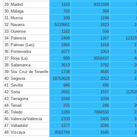
29
Madrid
1163
8321588
30
Málaga
702
394
31
Murcia
189
1194
32
Navarra
5133661
1823
1
33
Ourense
1162
556
34
Palencia
2499
1267
12323
35
Palmas (Las)
1965
1918
2
36
Pontevedra
1077
1063
1
37
Rioja (La)
888
8558437
4
38
Salamanca
3613
3792
2
39
Sta. Cruz de Tenerife
1738
4645
2
40
Segovia
18753628
2052
1
41
Sevilla
946
495
42
Soria
2682
1557
11252
43
Tarragona
1544
1034
44
Teruel
255
246
2
45
Toledo
1289
7884550
2
46
Valencia/València
2333
2455
1
47
Valladolid
1377
2095
1
48
Vizcaya
9562784
1645
1