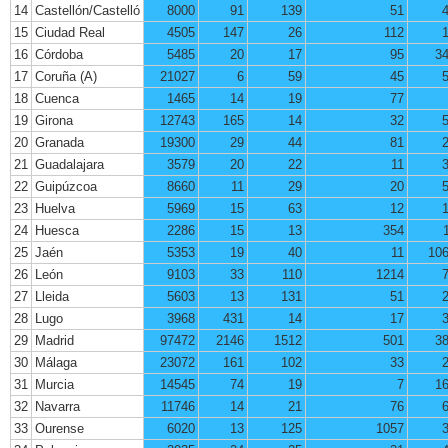
14
Castellón/Castelló
8000
91
139
51
15
Ciudad Real
4505
147
26
112
16
Córdoba
5485
20
17
95
3
17
Coruña (A)
21027
6
59
45
18
Cuenca
1465
14
19
77
19
Girona
12743
165
14
32
20
Granada
19300
29
44
81
21
Guadalajara
3579
20
22
11
22
Guipúzcoa
8660
11
29
20
23
Huelva
5969
15
63
12
24
Huesca
2286
15
13
354
25
Jaén
5353
19
40
11
10
26
León
9103
33
110
1214
27
Lleida
5603
13
131
51
28
Lugo
3968
431
14
17
29
Madrid
97472
2146
1512
501
3
30
Málaga
23072
161
102
33
31
Murcia
14545
74
19
7
1
32
Navarra
11746
14
21
76
33
Ourense
6020
13
125
1057