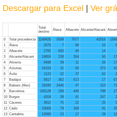
Descargar para Excel
|
Ver grá
Total
Álava
Albacete
Alicante/Alacant
Almer
destino
0
Total procedencia
1149426
5509
7077
42016
156
1
Álava
2075
7
90
15
2
Albacete
2782
693
40
14
3
Alicante/Alacant
24855
238
354
50
1
4
Almería
9498
39
11
26
1
5
Asturias
16324
31
50
373
4
6
Ávila
1123
22
37
62
7
Badajoz
5817
362
613
17
6
8
Balears (Illes)
18280
2446
47
153
7
9
Barcelona
100128
189
440
798
2
10
Burgos
4204
39
41
247
11
Cáceres
3912
75
22
25
12
Cádiz
10669
79
169
91
2
13
Cantabria
12680
23
17
29
1