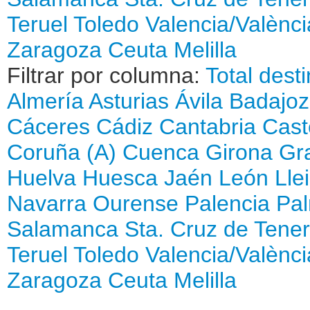
Teruel
Toledo
Valencia/Valènci
Zaragoza
Ceuta
Melilla
Filtrar por columna:
Total dest
Almería
Asturias
Ávila
Badajoz
Cáceres
Cádiz
Cantabria
Cast
Coruña (A)
Cuenca
Girona
Gr
Huelva
Huesca
Jaén
León
Lle
Navarra
Ourense
Palencia
Pal
Salamanca
Sta. Cruz de Tener
Teruel
Toledo
Valencia/Valènci
Zaragoza
Ceuta
Melilla