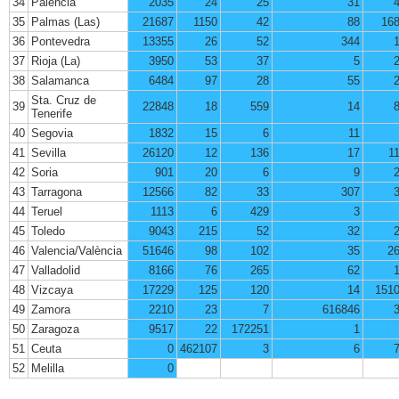
34
Palencia
2035
24
25
31
35
Palmas (Las)
21687
1150
42
88
16
36
Pontevedra
13355
26
52
344
37
Rioja (La)
3950
53
37
5
38
Salamanca
6484
97
28
55
Sta. Cruz de
39
22848
18
559
14
Tenerife
40
Segovia
1832
15
6
11
41
Sevilla
26120
12
136
17
1
42
Soria
901
20
6
9
43
Tarragona
12566
82
33
307
44
Teruel
1113
6
429
3
45
Toledo
9043
215
52
32
46
Valencia/València
51646
98
102
35
2
47
Valladolid
8166
76
265
62
48
Vizcaya
17229
125
120
14
151
49
Zamora
2210
23
7
616846
50
Zaragoza
9517
22
172251
1
51
Ceuta
0
462107
3
6
52
Melilla
0