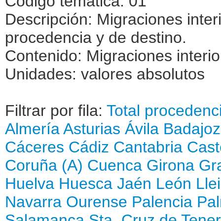
Código temática: 01
Descripción: Migraciones inter
procedencia y de destino.
Contenido: Migraciones interio
Unidades: valores absolutos
Filtrar por fila:
Total procedenc
Almería
Asturias
Ávila
Badajoz
Cáceres
Cádiz
Cantabria
Cast
Coruña (A)
Cuenca
Girona
Gr
Huelva
Huesca
Jaén
León
Lle
Navarra
Ourense
Palencia
Pal
Salamanca
Sta. Cruz de Tener