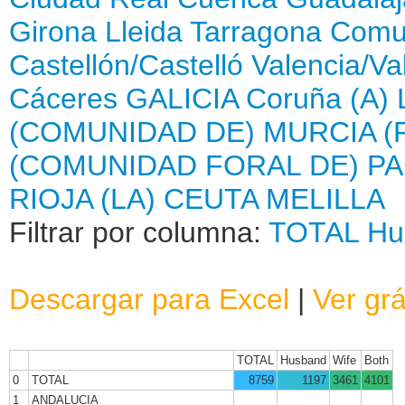
Girona
Lleida
Tarragona
Comun
Castellón/Castelló
Valencia/Va
Cáceres
GALICIA
Coruña (A)
(COMUNIDAD DE)
MURCIA (
(COMUNIDAD FORAL DE)
PA
RIOJA (LA)
CEUTA
MELILLA
Filtrar por columna:
TOTAL
Hu
Descargar para Excel
|
Ver grá
TOTAL
Husband
Wife
Both
0
TOTAL
8759
1197
3461
4101
1
ANDALUCIA