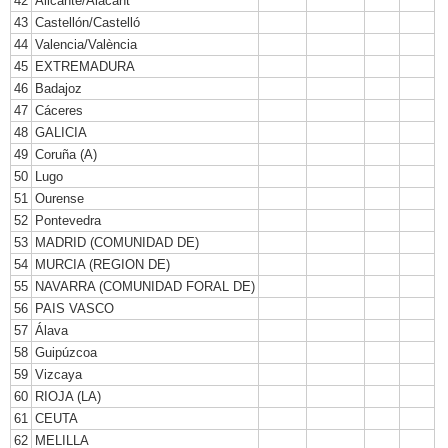
42
Alicante/Alacant
43
Castellón/Castelló
44
Valencia/València
45
EXTREMADURA
46
Badajoz
47
Cáceres
48
GALICIA
49
Coruña (A)
50
Lugo
51
Ourense
52
Pontevedra
53
MADRID (COMUNIDAD DE)
54
MURCIA (REGION DE)
55
NAVARRA (COMUNIDAD FORAL DE)
56
PAIS VASCO
57
Álava
58
Guipúzcoa
59
Vizcaya
60
RIOJA (LA)
61
CEUTA
62
MELILLA