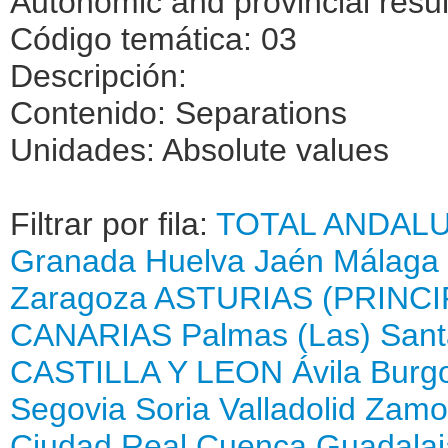
Autonomic and provincial resul
Código temática: 03
Descripción:
Contenido: Separations
Unidades: Absolute values
Filtrar por fila:
TOTAL
ANDALU
Granada
Huelva
Jaén
Málaga
Zaragoza
ASTURIAS (PRINCI
CANARIAS
Palmas (Las)
Sant
CASTILLA Y LEON
Ávila
Burg
Segovia
Soria
Valladolid
Zamo
Ciudad Real
Cuenca
Guadalaj