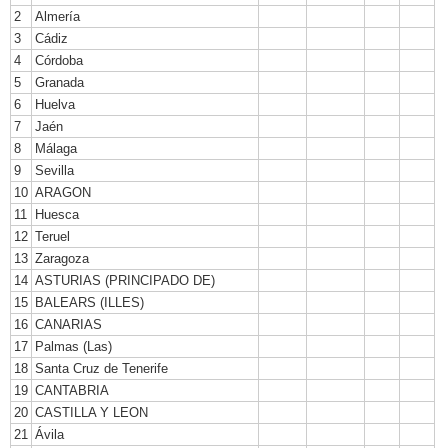
2
Almería
3
Cádiz
4
Córdoba
5
Granada
6
Huelva
7
Jaén
8
Málaga
9
Sevilla
10
ARAGON
11
Huesca
12
Teruel
13
Zaragoza
14
ASTURIAS (PRINCIPADO DE)
15
BALEARS (ILLES)
16
CANARIAS
17
Palmas (Las)
18
Santa Cruz de Tenerife
19
CANTABRIA
20
CASTILLA Y LEON
21
Ávila