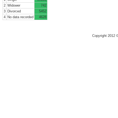
2
Widower
742
3
Divorced
5452
4
No data recorded
4628
Copyright 2012 