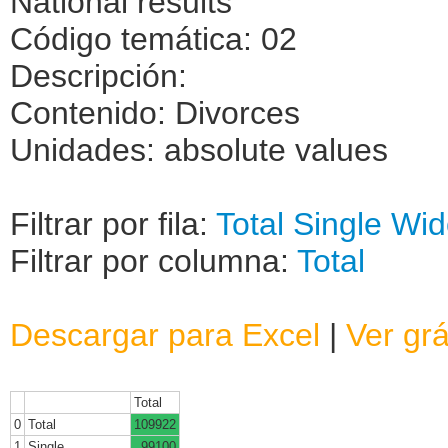
National results
Código temática: 02
Descripción:
Contenido: Divorces
Unidades: absolute values
Filtrar por fila:
Total
Single
Wid
Filtrar por columna:
Total
Descargar para Excel
|
Ver grá
Total
0
Total
109922
1
Single
99100